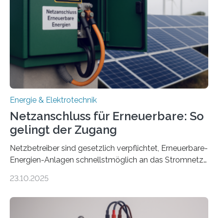
Projekt startete am 15. Oktober 2025, hat eine Laufzeit
von drei Jahren und ein Gesamtvolumen von rund 2,9
Millionen Euro, wovon 2,6 Millionen Euro durch das
Ministerium für Umwelt, Klima und…
Energie & Elektrotechnik
Netzanschluss für Erneuerbare: So
gelingt der Zugang
Netzbetreiber sind gesetzlich verpflichtet, Erneuerbare-
Energien-Anlagen schnellstmöglich an das Stromnetz
anzuschließen und die Stromeinspeisung zu
23.10.2025
ermöglichen. Doch der dafür nötige Netzausbau hinkt
in Deutschland hinterher und es kommt nicht selten zu
einem „Anschlussstau“. Die Stiftung