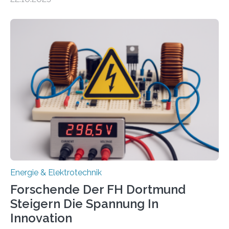
neuen EU-geförderten Transfer-Projekte zu
Wasserstoff und Energienetzen der OTH Regensburg
aus. Zwei Forschungsprojekte im Bereich nachhaltiger
Energietechnologien werden vom Europäischen
Sozialfonds Plus (ESF+) gefördert – mit einer
Gesamtsumme von mehr als zwei Millionen Euro.
Damit zählt die Hochschule zu den großen
Gewinnerinnen der aktuellen Förderrunde des
Bayerischen Wissenschaftsministeriums. Im
Mittelpunkt steht der direkte Wissenstransfer: Neue
wissenschaftliche Erkenntnisse sollen rasch in die
Praxis…
Energie & Elektrotechnik
Forschende Der FH Dortmund
Steigern Die Spannung In
Innovation