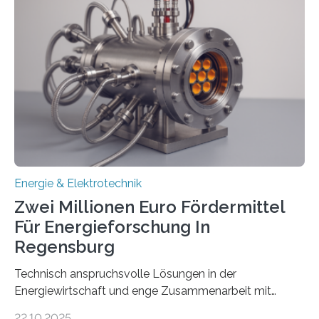
Umweltenergierecht hat den Rechtsrahmen in einem
neuen Bericht für die Praxis eingeordnet – inklusive der
Rolle von flexiblen Netzanschlussvereinbarungen. Der
Netzanschluss von Erneuerbare-Energien-Anlagen
(EE-Anlagen) ist entscheidend für die Energiewende.
Denn ohne Anschluss an das Netz kann kein Strom
eingespeist werden. Nach dem Erneuerbare-Energien-
Gesetz (EEG) sind Netzbetreiber…
Energie & Elektrotechnik
Zwei Millionen Euro Fördermittel
Für Energieforschung In
Regensburg
Technisch anspruchsvolle Lösungen in der
Energiewirtschaft und enge Zusammenarbeit mit
Unternehmen in der Region: Das zeichnet die beiden
22.10.2025