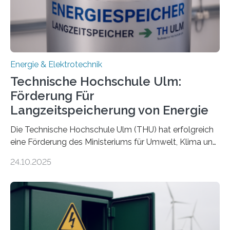
Energie & Elektrotechnik
Technische Hochschule Ulm:
Förderung Für
Langzeitspeicherung von Energie
Die Technische Hochschule Ulm (THU) hat erfolgreich
eine Förderung des Ministeriums für Umwelt, Klima und
Energiewirtschaft Baden-Württemberg für das
24.10.2025
Forschungsprojekt „LAGER – Langzeitspeicherung in
energieflexiblen, sektorintegrierten Liegenschaften und
Quartieren“ eingeworben. Ziel des Projekts ist die
Entwicklung, Erprobung und Demonstration von
Konzepten zur langfristigen Energiespeicherung in
sektorübergreifend vernetzten Energiesystemen. Das