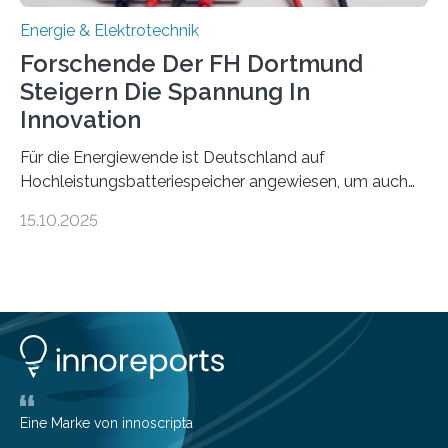
Energie & Elektrotechnik
Forschende Der FH Dortmund
Steigern Die Spannung In
Innovation
Für die Energiewende ist Deutschland auf
Hochleistungsbatteriespeicher angewiesen, um auch
bei Windstille und Dunkelheit Strom bereitzustellen.
15.10.2025
Doch mit der immensen Zahl einzelner Batteriezellen,
die in diesen Anlagen verkabelt werden, steigen die
Energieverluste. Am Fachbereich Elektrotechnik der
Fachhochschule Dortmund wollen Forschende im
Projekt KV-BATT diese Verluste reduzieren und
erhöhen dazu die Spannung um das Zehn- bis
Zwanzigfache. Ein kleiner Exkurs zurück in die Schulzeit:
Die elektrische Leistung beschreibt, wie viel Energie in
einer bestimmten Zeitspanne benötigt wird. Sie steht
Eine Marke von innoscripta
als Watt-Angabe…