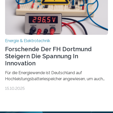
Gewinnerinnen der aktuellen Förderrunde des
Bayerischen Wissenschaftsministeriums. Im
Mittelpunkt steht der direkte Wissenstransfer: Neue
wissenschaftliche Erkenntnisse sollen rasch in die
Praxis…
Energie & Elektrotechnik
Forschende Der FH Dortmund
Steigern Die Spannung In
Innovation
Für die Energiewende ist Deutschland auf
Hochleistungsbatteriespeicher angewiesen, um auch
bei Windstille und Dunkelheit Strom bereitzustellen.
15.10.2025
Doch mit der immensen Zahl einzelner Batteriezellen,
die in diesen Anlagen verkabelt werden, steigen die
Energieverluste. Am Fachbereich Elektrotechnik der
Fachhochschule Dortmund wollen Forschende im