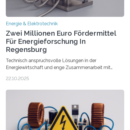
Energie & Elektrotechnik
Zwei Millionen Euro Fördermittel
Für Energieforschung In
Regensburg
Technisch anspruchsvolle Lösungen in der
Energiewirtschaft und enge Zusammenarbeit mit
Unternehmen in der Region: Das zeichnet die beiden
22.10.2025
neuen EU-geförderten Transfer-Projekte zu
Wasserstoff und Energienetzen der OTH Regensburg
aus. Zwei Forschungsprojekte im Bereich nachhaltiger
Energietechnologien werden vom Europäischen
Sozialfonds Plus (ESF+) gefördert – mit einer
Gesamtsumme von mehr als zwei Millionen Euro.
Damit zählt die Hochschule zu den großen