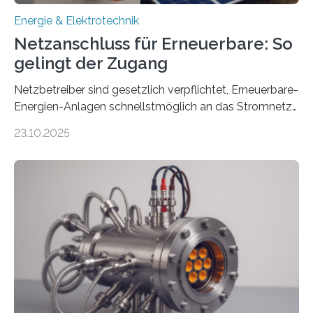
Energie & Elektrotechnik
Netzanschluss für Erneuerbare: So
gelingt der Zugang
Netzbetreiber sind gesetzlich verpflichtet, Erneuerbare-
Energien-Anlagen schnellstmöglich an das Stromnetz
anzuschließen und die Stromeinspeisung zu
23.10.2025
ermöglichen. Doch der dafür nötige Netzausbau hinkt
in Deutschland hinterher und es kommt nicht selten zu
einem „Anschlussstau“. Die Stiftung
Umweltenergierecht hat den Rechtsrahmen in einem
neuen Bericht für die Praxis eingeordnet – inklusive der
Rolle von flexiblen Netzanschlussvereinbarungen. Der
Netzanschluss von Erneuerbare-Energien-Anlagen
(EE-Anlagen) ist entscheidend für die Energiewende.
Denn ohne Anschluss an das Netz kann kein Strom
eingespeist werden. Nach dem Erneuerbare-Energien-
Gesetz (EEG) sind Netzbetreiber…