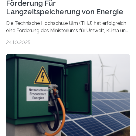
Förderung Für
Langzeitspeicherung von Energie
Die Technische Hochschule Ulm (THU) hat erfolgreich
eine Förderung des Ministeriums für Umwelt, Klima und
Energiewirtschaft Baden-Württemberg für das
24.10.2025
Forschungsprojekt „LAGER – Langzeitspeicherung in
energieflexiblen, sektorintegrierten Liegenschaften und
Quartieren“ eingeworben. Ziel des Projekts ist die
Entwicklung, Erprobung und Demonstration von
Konzepten zur langfristigen Energiespeicherung in
sektorübergreifend vernetzten Energiesystemen. Das
Projekt startete am 15. Oktober 2025, hat eine Laufzeit
von drei Jahren und ein Gesamtvolumen von rund 2,9
Millionen Euro, wovon 2,6 Millionen Euro durch das
Ministerium für Umwelt, Klima und…