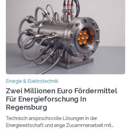
Umweltenergierecht hat den Rechtsrahmen in einem
neuen Bericht für die Praxis eingeordnet – inklusive der
Rolle von flexiblen Netzanschlussvereinbarungen. Der
Netzanschluss von Erneuerbare-Energien-Anlagen
(EE-Anlagen) ist entscheidend für die Energiewende.
Denn ohne Anschluss an das Netz kann kein Strom
eingespeist werden. Nach dem Erneuerbare-Energien-
Gesetz (EEG) sind Netzbetreiber…
Energie & Elektrotechnik
Zwei Millionen Euro Fördermittel
Für Energieforschung In
Regensburg
Technisch anspruchsvolle Lösungen in der
Energiewirtschaft und enge Zusammenarbeit mit