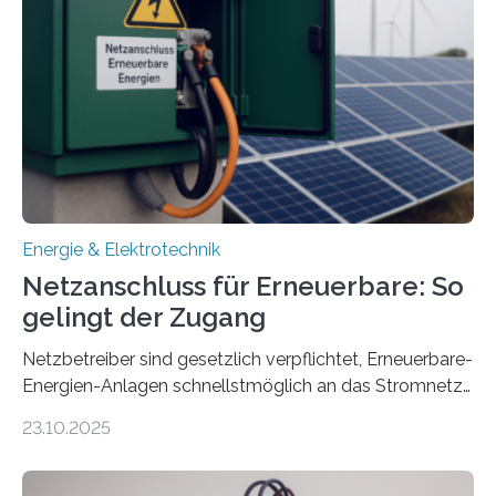
sektorübergreifend vernetzten Energiesystemen. Das
Projekt startete am 15. Oktober 2025, hat eine Laufzeit
von drei Jahren und ein Gesamtvolumen von rund 2,9
Millionen Euro, wovon 2,6 Millionen Euro durch das
Ministerium für Umwelt, Klima und…
Energie & Elektrotechnik
Netzanschluss für Erneuerbare: So
gelingt der Zugang
Netzbetreiber sind gesetzlich verpflichtet, Erneuerbare-
Energien-Anlagen schnellstmöglich an das Stromnetz
anzuschließen und die Stromeinspeisung zu
23.10.2025
ermöglichen. Doch der dafür nötige Netzausbau hinkt
in Deutschland hinterher und es kommt nicht selten zu
einem „Anschlussstau“. Die Stiftung