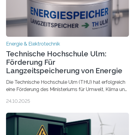
Energie & Elektrotechnik
Technische Hochschule Ulm:
Förderung Für
Langzeitspeicherung von Energie
Die Technische Hochschule Ulm (THU) hat erfolgreich
eine Förderung des Ministeriums für Umwelt, Klima und
Energiewirtschaft Baden-Württemberg für das
24.10.2025
Forschungsprojekt „LAGER – Langzeitspeicherung in
energieflexiblen, sektorintegrierten Liegenschaften und
Quartieren“ eingeworben. Ziel des Projekts ist die
Entwicklung, Erprobung und Demonstration von
Konzepten zur langfristigen Energiespeicherung in