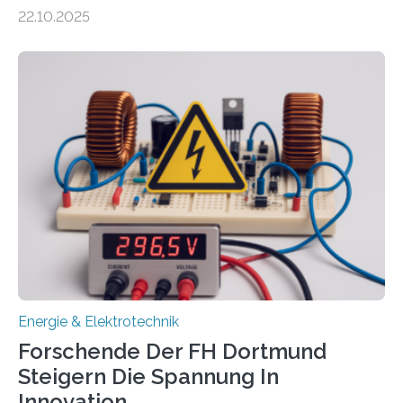
Unternehmen in der Region: Das zeichnet die beiden
22.10.2025
neuen EU-geförderten Transfer-Projekte zu
Wasserstoff und Energienetzen der OTH Regensburg
aus. Zwei Forschungsprojekte im Bereich nachhaltiger
Energietechnologien werden vom Europäischen
Sozialfonds Plus (ESF+) gefördert – mit einer
Gesamtsumme von mehr als zwei Millionen Euro.
Damit zählt die Hochschule zu den großen
Gewinnerinnen der aktuellen Förderrunde des
Bayerischen Wissenschaftsministeriums. Im
Mittelpunkt steht der direkte Wissenstransfer: Neue
wissenschaftliche Erkenntnisse sollen rasch in die
Praxis…
Energie & Elektrotechnik
Forschende Der FH Dortmund
Steigern Die Spannung In
Innovation