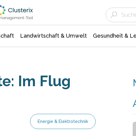
Landwirtschaft & Umwelt
Gesundheit &
Agrar- Forstwissenschaften
Unternehmensmeldungen
Biowissenschafte
Ökologie Umwelt- Naturschutz
ktmanagement-Tool
chaft
Landwirtschaft & Umwelt
Gesundheit & L
e: Im Flug
Energie & Elektrotechnik