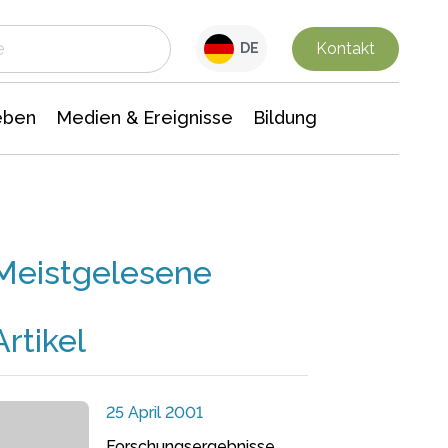
 Leben
Medien & Ereignisse
Interdisziplinäre Forschung
Veranstaltungsnachrichten
n Chemie
Gesellschaftswissenschaften
Kontakt
DE
eben
Medien & Ereignisse
Bildung
Meistgelesene
Artikel
25 April 2001
Forschungsergebnisse