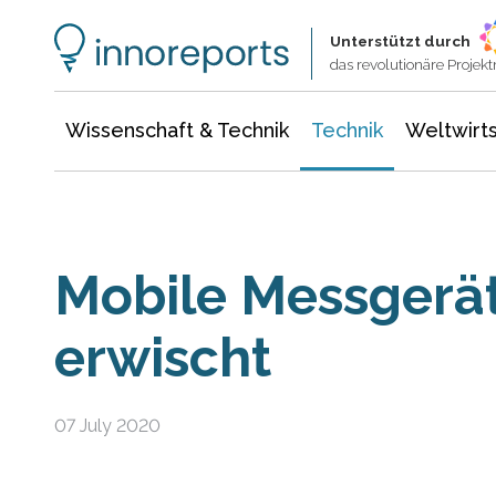
Wissenschaft & Technik
Informationstechnologie
Energie & Elektrotechnik
Unterstützt durch
das revolutionäre Proje
Wissenschaft & Technik
Technik
Weltwirts
Mobile Messgerät
erwischt
07 July 2020