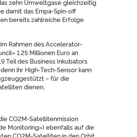
das zehn Umweltgase gleichzeitig
ie damit das Empa-Spin-off
en bereits zahlreiche Erfolge
 im Rahmen des Accelerator-
il» 1.25 Millionen Euro an
19 Teil des Business Inkubators
denn ihr High-Tech-Sensor kann
gzeuggestützt – für die
elliten dienen.
 die CO2M-Satellitenmission
e Monitoring») ebenfalls auf die
sten CO2M-Satelliten in den Orbit