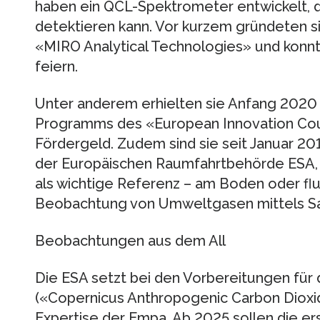
haben ein QCL-Spektrometer entwickelt, 
detektieren kann. Vor kurzem gründeten s
«MIRO Analytical Technologies» und konnt
feiern.
Unter anderem erhielten sie Anfang 2020
Programms des «European Innovation Counc
Fördergeld. Zudem sind sie seit Januar 20
der Europäischen Raumfahrtbehörde ESA, 
als wichtige Referenz – am Boden oder ﬂu
Beobachtung von Umweltgasen mittels Sat
Beobachtungen aus dem All
Die ESA setzt bei den Vorbereitungen für
(«Copernicus Anthropogenic Carbon Dioxid
Expertise der Empa. Ab 2025 sollen die er