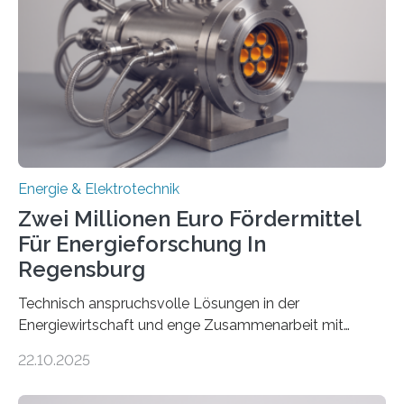
Rolle von flexiblen Netzanschlussvereinbarungen. Der
Netzanschluss von Erneuerbare-Energien-Anlagen
(EE-Anlagen) ist entscheidend für die Energiewende.
Denn ohne Anschluss an das Netz kann kein Strom
eingespeist werden. Nach dem Erneuerbare-Energien-
Gesetz (EEG) sind Netzbetreiber…
Energie & Elektrotechnik
Zwei Millionen Euro Fördermittel
Für Energieforschung In
Regensburg
Technisch anspruchsvolle Lösungen in der
Energiewirtschaft und enge Zusammenarbeit mit
Unternehmen in der Region: Das zeichnet die beiden
22.10.2025
neuen EU-geförderten Transfer-Projekte zu
Wasserstoff und Energienetzen der OTH Regensburg