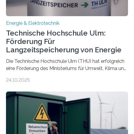
Energie & Elektrotechnik
Technische Hochschule Ulm:
Förderung Für
Langzeitspeicherung von Energie
Die Technische Hochschule Ulm (THU) hat erfolgreich
eine Förderung des Ministeriums für Umwelt, Klima und
Energiewirtschaft Baden-Württemberg für das
24.10.2025
Forschungsprojekt „LAGER – Langzeitspeicherung in
energieflexiblen, sektorintegrierten Liegenschaften und
Quartieren“ eingeworben. Ziel des Projekts ist die
Entwicklung, Erprobung und Demonstration von
Konzepten zur langfristigen Energiespeicherung in
sektorübergreifend vernetzten Energiesystemen. Das
Projekt startete am 15. Oktober 2025, hat eine Laufzeit
von drei Jahren und ein Gesamtvolumen von rund 2,9