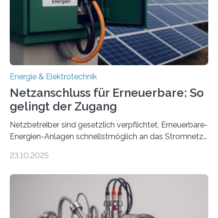
Millionen Euro, wovon 2,6 Millionen Euro durch das
Ministerium für Umwelt, Klima und…
Energie & Elektrotechnik
Netzanschluss für Erneuerbare: So
gelingt der Zugang
Netzbetreiber sind gesetzlich verpflichtet, Erneuerbare-
Energien-Anlagen schnellstmöglich an das Stromnetz
anzuschließen und die Stromeinspeisung zu
23.10.2025
ermöglichen. Doch der dafür nötige Netzausbau hinkt
in Deutschland hinterher und es kommt nicht selten zu
einem „Anschlussstau“. Die Stiftung
Umweltenergierecht hat den Rechtsrahmen in einem
neuen Bericht für die Praxis eingeordnet – inklusive der