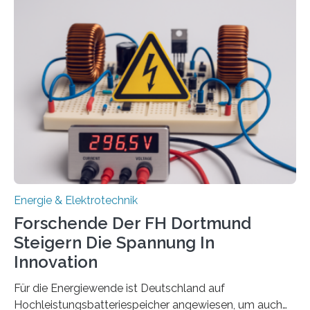
aus. Zwei Forschungsprojekte im Bereich nachhaltiger
Energietechnologien werden vom Europäischen
Sozialfonds Plus (ESF+) gefördert – mit einer
Gesamtsumme von mehr als zwei Millionen Euro.
Damit zählt die Hochschule zu den großen
Gewinnerinnen der aktuellen Förderrunde des
Bayerischen Wissenschaftsministeriums. Im
Mittelpunkt steht der direkte Wissenstransfer: Neue
wissenschaftliche Erkenntnisse sollen rasch in die
Praxis…
Energie & Elektrotechnik
Forschende Der FH Dortmund
Steigern Die Spannung In
Innovation
Für die Energiewende ist Deutschland auf
Hochleistungsbatteriespeicher angewiesen, um auch