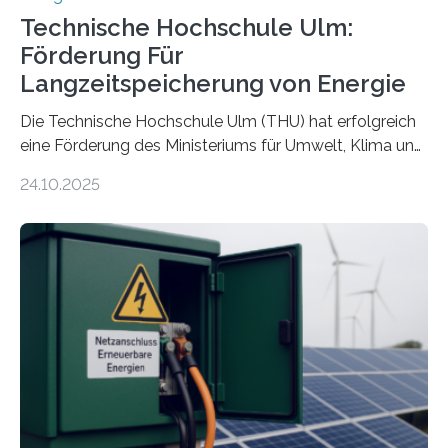
Technische Hochschule Ulm:
Förderung Für
Langzeitspeicherung von Energie
Die Technische Hochschule Ulm (THU) hat erfolgreich
eine Förderung des Ministeriums für Umwelt, Klima und
Energiewirtschaft Baden-Württemberg für das
24.10.2025
Forschungsprojekt „LAGER – Langzeitspeicherung in
energieflexiblen, sektorintegrierten Liegenschaften und
Quartieren“ eingeworben. Ziel des Projekts ist die
Entwicklung, Erprobung und Demonstration von
Konzepten zur langfristigen Energiespeicherung in
sektorübergreifend vernetzten Energiesystemen. Das
Projekt startete am 15. Oktober 2025, hat eine Laufzeit
von drei Jahren und ein Gesamtvolumen von rund 2,9
Millionen Euro, wovon 2,6 Millionen Euro durch das
Ministerium für Umwelt, Klima und…