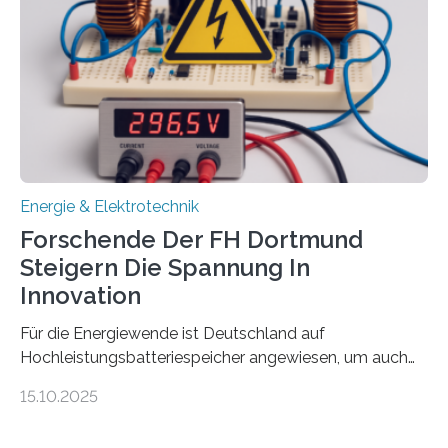
Damit zählt die Hochschule zu den großen
Gewinnerinnen der aktuellen Förderrunde des
Bayerischen Wissenschaftsministeriums. Im
Mittelpunkt steht der direkte Wissenstransfer: Neue
wissenschaftliche Erkenntnisse sollen rasch in die
Praxis…
Energie & Elektrotechnik
Forschende Der FH Dortmund
Steigern Die Spannung In
Innovation
Für die Energiewende ist Deutschland auf
Hochleistungsbatteriespeicher angewiesen, um auch
bei Windstille und Dunkelheit Strom bereitzustellen.
15.10.2025
Doch mit der immensen Zahl einzelner Batteriezellen,
die in diesen Anlagen verkabelt werden, steigen die