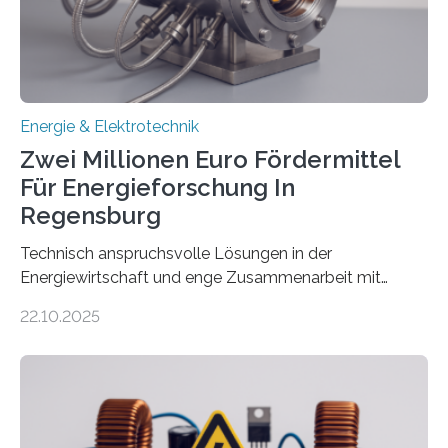
eingespeist werden. Nach dem Erneuerbare-Energien-
Gesetz (EEG) sind Netzbetreiber…
Energie & Elektrotechnik
Zwei Millionen Euro Fördermittel
Für Energieforschung In
Regensburg
Technisch anspruchsvolle Lösungen in der
Energiewirtschaft und enge Zusammenarbeit mit
Unternehmen in der Region: Das zeichnet die beiden
22.10.2025
neuen EU-geförderten Transfer-Projekte zu
Wasserstoff und Energienetzen der OTH Regensburg
aus. Zwei Forschungsprojekte im Bereich nachhaltiger
Energietechnologien werden vom Europäischen
Sozialfonds Plus (ESF+) gefördert – mit einer
Gesamtsumme von mehr als zwei Millionen Euro.