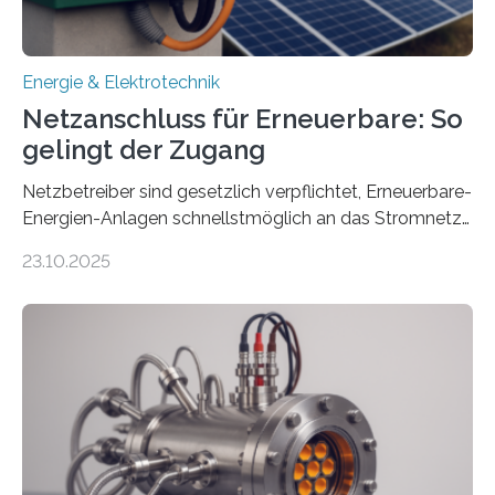
Energie & Elektrotechnik
Netzanschluss für Erneuerbare: So
gelingt der Zugang
Netzbetreiber sind gesetzlich verpflichtet, Erneuerbare-
Energien-Anlagen schnellstmöglich an das Stromnetz
anzuschließen und die Stromeinspeisung zu
23.10.2025
ermöglichen. Doch der dafür nötige Netzausbau hinkt
in Deutschland hinterher und es kommt nicht selten zu
einem „Anschlussstau“. Die Stiftung
Umweltenergierecht hat den Rechtsrahmen in einem
neuen Bericht für die Praxis eingeordnet – inklusive der
Rolle von flexiblen Netzanschlussvereinbarungen. Der
Netzanschluss von Erneuerbare-Energien-Anlagen
(EE-Anlagen) ist entscheidend für die Energiewende.
Denn ohne Anschluss an das Netz kann kein Strom