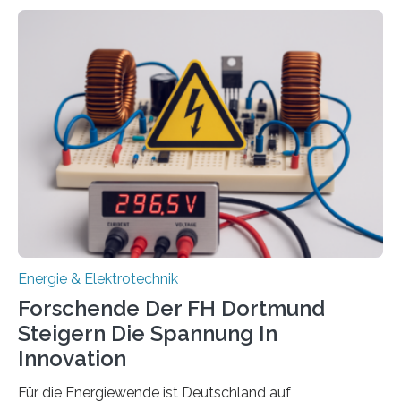
Wasserstoff und Energienetzen der OTH Regensburg
aus. Zwei Forschungsprojekte im Bereich nachhaltiger
Energietechnologien werden vom Europäischen
Sozialfonds Plus (ESF+) gefördert – mit einer
Gesamtsumme von mehr als zwei Millionen Euro.
Damit zählt die Hochschule zu den großen
Gewinnerinnen der aktuellen Förderrunde des
Bayerischen Wissenschaftsministeriums. Im
Mittelpunkt steht der direkte Wissenstransfer: Neue
wissenschaftliche Erkenntnisse sollen rasch in die
Praxis…
Energie & Elektrotechnik
Forschende Der FH Dortmund
Steigern Die Spannung In
Innovation
Für die Energiewende ist Deutschland auf