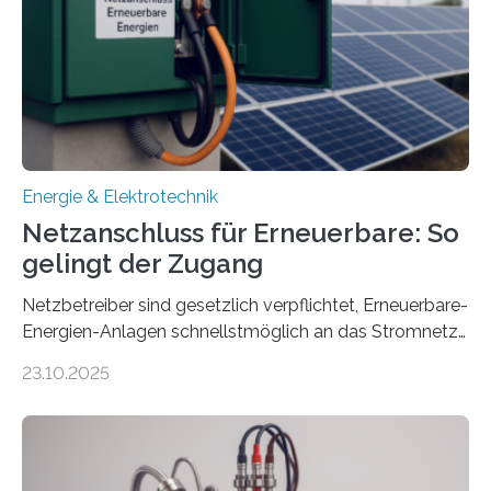
von drei Jahren und ein Gesamtvolumen von rund 2,9
Millionen Euro, wovon 2,6 Millionen Euro durch das
Ministerium für Umwelt, Klima und…
Energie & Elektrotechnik
Netzanschluss für Erneuerbare: So
gelingt der Zugang
Netzbetreiber sind gesetzlich verpflichtet, Erneuerbare-
Energien-Anlagen schnellstmöglich an das Stromnetz
anzuschließen und die Stromeinspeisung zu
23.10.2025
ermöglichen. Doch der dafür nötige Netzausbau hinkt
in Deutschland hinterher und es kommt nicht selten zu
einem „Anschlussstau“. Die Stiftung
Umweltenergierecht hat den Rechtsrahmen in einem
neuen Bericht für die Praxis eingeordnet – inklusive der