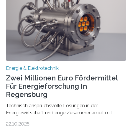
Rolle von flexiblen Netzanschlussvereinbarungen. Der
Netzanschluss von Erneuerbare-Energien-Anlagen
(EE-Anlagen) ist entscheidend für die Energiewende.
Denn ohne Anschluss an das Netz kann kein Strom
eingespeist werden. Nach dem Erneuerbare-Energien-
Gesetz (EEG) sind Netzbetreiber…
Energie & Elektrotechnik
Zwei Millionen Euro Fördermittel
Für Energieforschung In
Regensburg
Technisch anspruchsvolle Lösungen in der
Energiewirtschaft und enge Zusammenarbeit mit
Unternehmen in der Region: Das zeichnet die beiden
22.10.2025
neuen EU-geförderten Transfer-Projekte zu