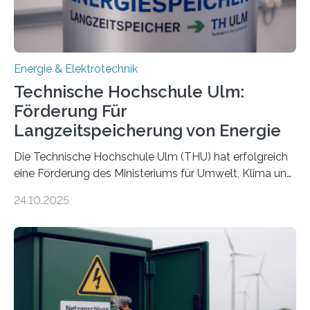
Energie & Elektrotechnik
Technische Hochschule Ulm:
Förderung Für
Langzeitspeicherung von Energie
Die Technische Hochschule Ulm (THU) hat erfolgreich
eine Förderung des Ministeriums für Umwelt, Klima und
Energiewirtschaft Baden-Württemberg für das
24.10.2025
Forschungsprojekt „LAGER – Langzeitspeicherung in
energieflexiblen, sektorintegrierten Liegenschaften und
Quartieren“ eingeworben. Ziel des Projekts ist die
Entwicklung, Erprobung und Demonstration von
Konzepten zur langfristigen Energiespeicherung in
sektorübergreifend vernetzten Energiesystemen. Das
Projekt startete am 15. Oktober 2025, hat eine Laufzeit