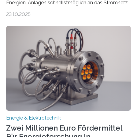
Energien-Anlagen schnellstmöglich an das Stromnetz
anzuschließen und die Stromeinspeisung zu
23.10.2025
ermöglichen. Doch der dafür nötige Netzausbau hinkt
in Deutschland hinterher und es kommt nicht selten zu
einem „Anschlussstau“. Die Stiftung
Umweltenergierecht hat den Rechtsrahmen in einem
neuen Bericht für die Praxis eingeordnet – inklusive der
Rolle von flexiblen Netzanschlussvereinbarungen. Der
Netzanschluss von Erneuerbare-Energien-Anlagen
(EE-Anlagen) ist entscheidend für die Energiewende.
Denn ohne Anschluss an das Netz kann kein Strom
eingespeist werden. Nach dem Erneuerbare-Energien-
Gesetz (EEG) sind Netzbetreiber…
Energie & Elektrotechnik
Zwei Millionen Euro Fördermittel
Für Energieforschung In