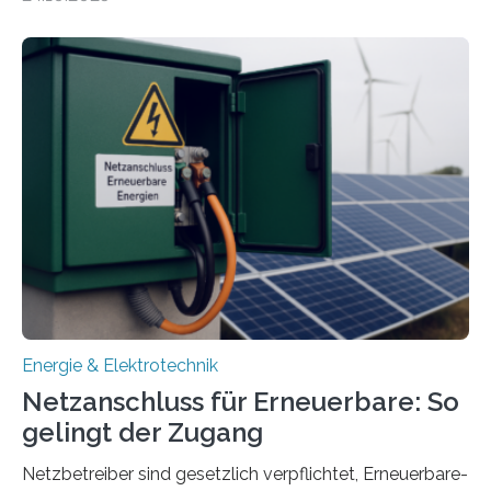
Forschungsprojekt „LAGER – Langzeitspeicherung in
energieflexiblen, sektorintegrierten Liegenschaften und
Quartieren“ eingeworben. Ziel des Projekts ist die
Entwicklung, Erprobung und Demonstration von
Konzepten zur langfristigen Energiespeicherung in
sektorübergreifend vernetzten Energiesystemen. Das
Projekt startete am 15. Oktober 2025, hat eine Laufzeit
von drei Jahren und ein Gesamtvolumen von rund 2,9
Millionen Euro, wovon 2,6 Millionen Euro durch das
Ministerium für Umwelt, Klima und…
Energie & Elektrotechnik
Netzanschluss für Erneuerbare: So
gelingt der Zugang
Netzbetreiber sind gesetzlich verpflichtet, Erneuerbare-