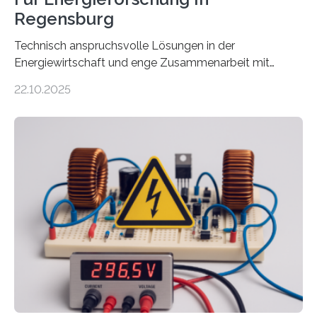
Regensburg
Technisch anspruchsvolle Lösungen in der
Energiewirtschaft und enge Zusammenarbeit mit
Unternehmen in der Region: Das zeichnet die beiden
22.10.2025
neuen EU-geförderten Transfer-Projekte zu
Wasserstoff und Energienetzen der OTH Regensburg
aus. Zwei Forschungsprojekte im Bereich nachhaltiger
Energietechnologien werden vom Europäischen
Sozialfonds Plus (ESF+) gefördert – mit einer
Gesamtsumme von mehr als zwei Millionen Euro.
Damit zählt die Hochschule zu den großen
Gewinnerinnen der aktuellen Förderrunde des
Bayerischen Wissenschaftsministeriums. Im
Mittelpunkt steht der direkte Wissenstransfer: Neue
wissenschaftliche Erkenntnisse sollen rasch in die
Praxis…