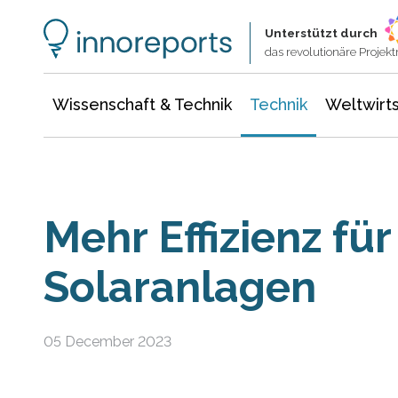
Wissenschaft & Technik
Informationstechnologie
Energie & Elektrotechnik
Unterstützt durch
das revolutionäre Proje
Wissenschaft & Technik
Technik
Weltwirts
Mehr Effizienz für
Solaranlagen
05 December 2023