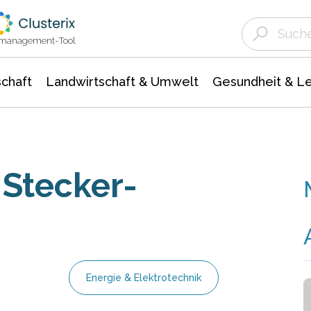
Landwirtschaft & Umwelt
Gesundheit &
Agrar- Forstwissenschaften
Unternehmensmeldungen
Biowissenschafte
Ökologie Umwelt- Naturschutz
ktmanagement-Tool
chaft
Landwirtschaft & Umwelt
Gesundheit & L
 Stecker-
Energie & Elektrotechnik