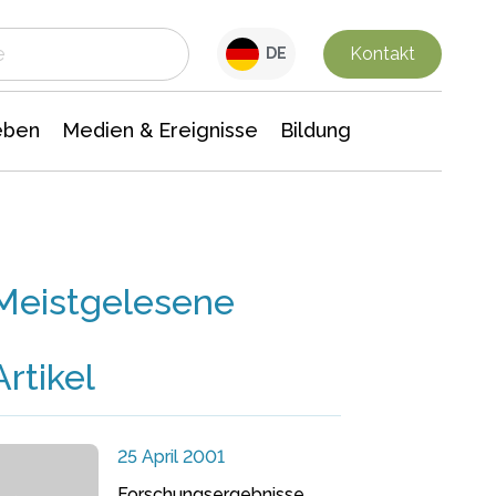
 Leben
Medien & Ereignisse
Interdisziplinäre Forschung
Veranstaltungsnachrichten
n Chemie
Gesellschaftswissenschaften
Kontakt
DE
eben
Medien & Ereignisse
Bildung
Meistgelesene
Artikel
25 April 2001
Forschungsergebnisse