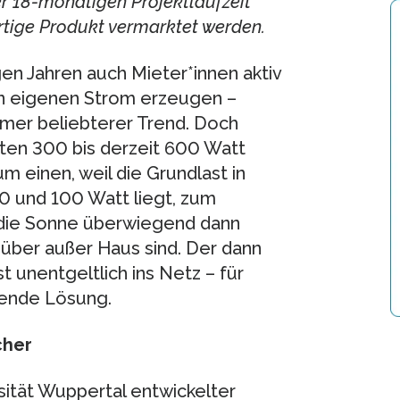
r 18-monatigen Projektlaufzeit
rtige Produkt vermarktet werden.
gen Jahren auch Mieter*innen aktiv
n eigenen Strom erzeugen –
mer beliebterer Trend. Doch
ugten 300 bis derzeit 600 Watt
m einen, weil die Grundlast in
 und 100 Watt liegt, zum
 die Sonne überwiegend dann
süber außer Haus sind. Der dann
unentgeltlich ins Netz – für
lende Lösung.
cher
sität Wuppertal entwickelter