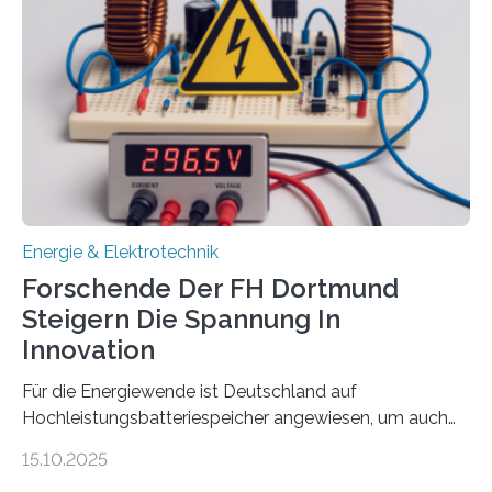
Gesamtsumme von mehr als zwei Millionen Euro.
Damit zählt die Hochschule zu den großen
Gewinnerinnen der aktuellen Förderrunde des
Bayerischen Wissenschaftsministeriums. Im
Mittelpunkt steht der direkte Wissenstransfer: Neue
wissenschaftliche Erkenntnisse sollen rasch in die
Praxis…
Energie & Elektrotechnik
Forschende Der FH Dortmund
Steigern Die Spannung In
Innovation
Für die Energiewende ist Deutschland auf
Hochleistungsbatteriespeicher angewiesen, um auch
bei Windstille und Dunkelheit Strom bereitzustellen.
15.10.2025
Doch mit der immensen Zahl einzelner Batteriezellen,