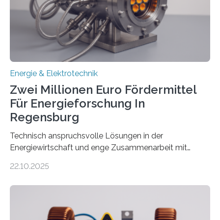
Denn ohne Anschluss an das Netz kann kein Strom
eingespeist werden. Nach dem Erneuerbare-Energien-
Gesetz (EEG) sind Netzbetreiber…
Energie & Elektrotechnik
Zwei Millionen Euro Fördermittel
Für Energieforschung In
Regensburg
Technisch anspruchsvolle Lösungen in der
Energiewirtschaft und enge Zusammenarbeit mit
Unternehmen in der Region: Das zeichnet die beiden
22.10.2025
neuen EU-geförderten Transfer-Projekte zu
Wasserstoff und Energienetzen der OTH Regensburg
aus. Zwei Forschungsprojekte im Bereich nachhaltiger
Energietechnologien werden vom Europäischen
Sozialfonds Plus (ESF+) gefördert – mit einer