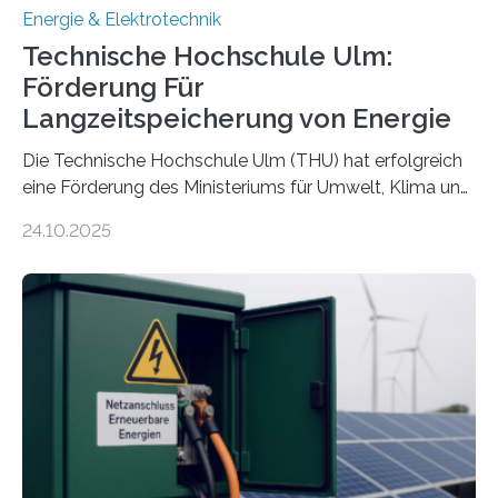
Energie & Elektrotechnik
Technische Hochschule Ulm:
Förderung Für
Langzeitspeicherung von Energie
Die Technische Hochschule Ulm (THU) hat erfolgreich
eine Förderung des Ministeriums für Umwelt, Klima und
Energiewirtschaft Baden-Württemberg für das
24.10.2025
Forschungsprojekt „LAGER – Langzeitspeicherung in
energieflexiblen, sektorintegrierten Liegenschaften und
Quartieren“ eingeworben. Ziel des Projekts ist die
Entwicklung, Erprobung und Demonstration von
Konzepten zur langfristigen Energiespeicherung in
sektorübergreifend vernetzten Energiesystemen. Das
Projekt startete am 15. Oktober 2025, hat eine Laufzeit
von drei Jahren und ein Gesamtvolumen von rund 2,9
Millionen Euro, wovon 2,6 Millionen Euro durch das
Ministerium für Umwelt, Klima und…