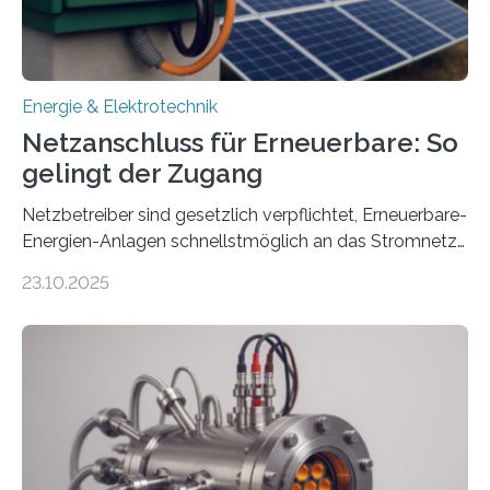
Energie & Elektrotechnik
Netzanschluss für Erneuerbare: So
gelingt der Zugang
Netzbetreiber sind gesetzlich verpflichtet, Erneuerbare-
Energien-Anlagen schnellstmöglich an das Stromnetz
anzuschließen und die Stromeinspeisung zu
23.10.2025
ermöglichen. Doch der dafür nötige Netzausbau hinkt
in Deutschland hinterher und es kommt nicht selten zu
einem „Anschlussstau“. Die Stiftung
Umweltenergierecht hat den Rechtsrahmen in einem
neuen Bericht für die Praxis eingeordnet – inklusive der
Rolle von flexiblen Netzanschlussvereinbarungen. Der
Netzanschluss von Erneuerbare-Energien-Anlagen
(EE-Anlagen) ist entscheidend für die Energiewende.