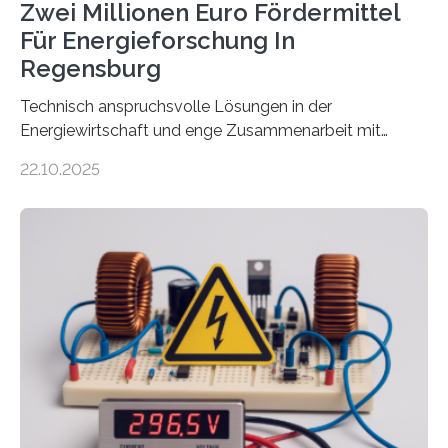
Zwei Millionen Euro Fördermittel
Für Energieforschung In
Regensburg
Technisch anspruchsvolle Lösungen in der
Energiewirtschaft und enge Zusammenarbeit mit
Unternehmen in der Region: Das zeichnet die beiden
22.10.2025
neuen EU-geförderten Transfer-Projekte zu
Wasserstoff und Energienetzen der OTH Regensburg
aus. Zwei Forschungsprojekte im Bereich nachhaltiger
Energietechnologien werden vom Europäischen
Sozialfonds Plus (ESF+) gefördert – mit einer
Gesamtsumme von mehr als zwei Millionen Euro.
Damit zählt die Hochschule zu den großen
Gewinnerinnen der aktuellen Förderrunde des
Bayerischen Wissenschaftsministeriums. Im
Mittelpunkt steht der direkte Wissenstransfer: Neue
wissenschaftliche Erkenntnisse sollen rasch in die
Praxis…