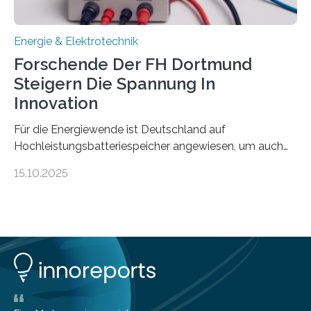
Energie & Elektrotechnik
Forschende Der FH Dortmund
Steigern Die Spannung In
Innovation
Für die Energiewende ist Deutschland auf
Hochleistungsbatteriespeicher angewiesen, um auch
bei Windstille und Dunkelheit Strom bereitzustellen.
15.10.2025
Doch mit der immensen Zahl einzelner Batteriezellen,
die in diesen Anlagen verkabelt werden, steigen die
Energieverluste. Am Fachbereich Elektrotechnik der
Fachhochschule Dortmund wollen Forschende im
Projekt KV-BATT diese Verluste reduzieren und
erhöhen dazu die Spannung um das Zehn- bis
Zwanzigfache. Ein kleiner Exkurs zurück in die Schulzeit:
Die elektrische Leistung beschreibt, wie viel Energie in