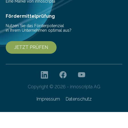
einer bestimmten Zeitspanne benötigt wird. Sie steht
Eine Marke von innoscripta
als Watt-Angabe…
Fördermittelprüfung
Nutzen Sie das Förderpotenzial
in Ihrem Unternehmen optimal aus?
JETZT PRÜFEN
Copyright © 2026 - innoscripta AG
Impressum
Datenschutz