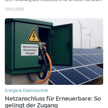
Energiewirtschaft Baden-Württemberg für das
24.10.2025
Forschungsprojekt „LAGER – Langzeitspeicherung in
energieflexiblen, sektorintegrierten Liegenschaften und
Quartieren“ eingeworben. Ziel des Projekts ist die
Entwicklung, Erprobung und Demonstration von
Konzepten zur langfristigen Energiespeicherung in
sektorübergreifend vernetzten Energiesystemen. Das
Projekt startete am 15. Oktober 2025, hat eine Laufzeit
von drei Jahren und ein Gesamtvolumen von rund 2,9
Millionen Euro, wovon 2,6 Millionen Euro durch das
Ministerium für Umwelt, Klima und…
Energie & Elektrotechnik
Netzanschluss für Erneuerbare: So
gelingt der Zugang