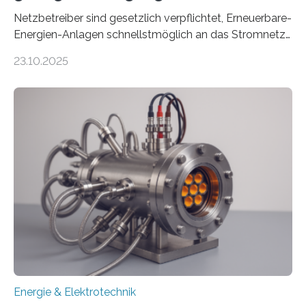
Netzbetreiber sind gesetzlich verpflichtet, Erneuerbare-
Energien-Anlagen schnellstmöglich an das Stromnetz
anzuschließen und die Stromeinspeisung zu
23.10.2025
ermöglichen. Doch der dafür nötige Netzausbau hinkt
in Deutschland hinterher und es kommt nicht selten zu
einem „Anschlussstau“. Die Stiftung
Umweltenergierecht hat den Rechtsrahmen in einem
neuen Bericht für die Praxis eingeordnet – inklusive der
Rolle von flexiblen Netzanschlussvereinbarungen. Der
Netzanschluss von Erneuerbare-Energien-Anlagen
(EE-Anlagen) ist entscheidend für die Energiewende.
Denn ohne Anschluss an das Netz kann kein Strom
eingespeist werden. Nach dem Erneuerbare-Energien-
Gesetz (EEG) sind Netzbetreiber…
Energie & Elektrotechnik