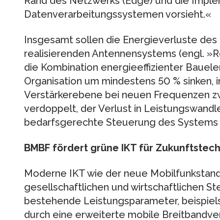
Rand des Netzwerks (Edge) und die Impl
Datenverarbeitungssystemen vorsieht.«
Insgesamt sollen die Energieverluste des
realisierenden Antennensystems (engl. »
die Kombination energieeffizienter Bauel
Organisation um mindestens 50 % sinken, i
Verstärkerebene bei neuen Frequenzen z
verdoppelt, der Verlust in Leistungswandle
bedarfsgerechte Steuerung des Systems i
BMBF fördert grüne IKT für Zukunftstec
Moderne IKT wie der neue Mobilfunkstan
gesellschaftlichen und wirtschaftlichen Ste
bestehende Leistungsparameter, beispiel
durch eine erweiterte mobile Breitbandver