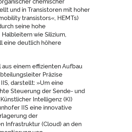
lorganischer chemischer
t und in Transistoren mit hoher
obility transistors«, HEMTs)
 durch seine hohe
albleitern wie Silizium,
ll eine deutlich höhere
l aus einem effizienten Aufbau
bteilungsleiter Präzise
IIS, darstellt: »Um eine
chte Steuerung der Sende- und
nstlicher Intelligenz (KI)
nhofer IIS eine innovative
erlagerung der
n Infrastruktur (Cloud) an den