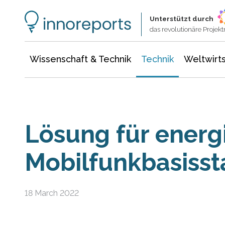
Wissenschaft & Technik
Informationstechnologie
Energie & Elektrotechnik
Unterstützt durch
das revolutionäre Proje
Wissenschaft & Technik
Technik
Weltwirts
Lösung für ener
Mobilfunkbasisst
18 March 2022