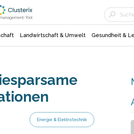
Landwirtschaft & Umwelt
Gesundheit &
Agrar- Forstwissenschaften
Unternehmensmeldungen
Biowissenschafte
Ökologie Umwelt- Naturschutz
ktmanagement-Tool
chaft
Landwirtschaft & Umwelt
Gesundheit & L
giesparsame
ationen
Energie & Elektrotechnik