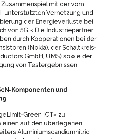
im Zusammenspiel mit der vom
 KI-unterstützten Vernetzung und
ierung der Energieverluste bei
h von 5G.« Die Industriepartner
aben durch Kooperationen bei der
istoren (Nokia), der Schaltkreis-
nductors GmbH, UMS) sowie der
agung von Testergebnissen
AlScN-Komponenten und
ng
geLimit-Green ICT« zu
 einen auf den überlegenen
eiters Aluminiumscandiumnitrid