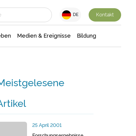
 Leben
Medien & Ereignisse
Interdisziplinäre Forschung
Veranstaltungsnachrichten
n Chemie
Gesellschaftswissenschaften
Kontakt
DE
eben
Medien & Ereignisse
Bildung
Meistgelesene
Artikel
25 April 2001
Forschungsergebnisse