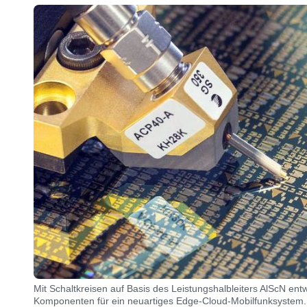
Mit Schaltkreisen auf Basis des Leistungshalbleiters AlScN entw
Komponenten für ein neuartiges Edge-Cloud-Mobilfunksystem.