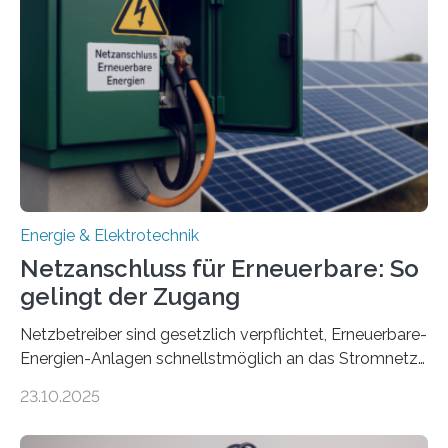
Konzepten zur langfristigen Energiespeicherung in
sektorübergreifend vernetzten Energiesystemen. Das
Projekt startete am 15. Oktober 2025, hat eine Laufzeit
von drei Jahren und ein Gesamtvolumen von rund 2,9
Millionen Euro, wovon 2,6 Millionen Euro durch das
Ministerium für Umwelt, Klima und…
Energie & Elektrotechnik
Netzanschluss für Erneuerbare: So
gelingt der Zugang
Netzbetreiber sind gesetzlich verpflichtet, Erneuerbare-
Energien-Anlagen schnellstmöglich an das Stromnetz
anzuschließen und die Stromeinspeisung zu
23.10.2025
ermöglichen. Doch der dafür nötige Netzausbau hinkt
in Deutschland hinterher und es kommt nicht selten zu