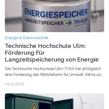
Energie & Elektrotechnik
Technische Hochschule Ulm:
Förderung Für
Langzeitspeicherung von Energie
Die Technische Hochschule Ulm (THU) hat erfolgreich
eine Förderung des Ministeriums für Umwelt, Klima und
Energiewirtschaft Baden-Württemberg für das
24.10.2025
Forschungsprojekt „LAGER – Langzeitspeicherung in
energieflexiblen, sektorintegrierten Liegenschaften und
Quartieren“ eingeworben. Ziel des Projekts ist die
Entwicklung, Erprobung und Demonstration von