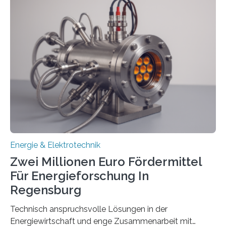
einem „Anschlussstau“. Die Stiftung
Umweltenergierecht hat den Rechtsrahmen in einem
neuen Bericht für die Praxis eingeordnet – inklusive der
Rolle von flexiblen Netzanschlussvereinbarungen. Der
Netzanschluss von Erneuerbare-Energien-Anlagen
(EE-Anlagen) ist entscheidend für die Energiewende.
Denn ohne Anschluss an das Netz kann kein Strom
eingespeist werden. Nach dem Erneuerbare-Energien-
Gesetz (EEG) sind Netzbetreiber…
Energie & Elektrotechnik
Zwei Millionen Euro Fördermittel
Für Energieforschung In
Regensburg
Technisch anspruchsvolle Lösungen in der
Energiewirtschaft und enge Zusammenarbeit mit