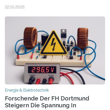
Unternehmen in der Region: Das zeichnet die beiden
22.10.2025
neuen EU-geförderten Transfer-Projekte zu
Wasserstoff und Energienetzen der OTH Regensburg
aus. Zwei Forschungsprojekte im Bereich nachhaltiger
Energietechnologien werden vom Europäischen
Sozialfonds Plus (ESF+) gefördert – mit einer
Gesamtsumme von mehr als zwei Millionen Euro.
Damit zählt die Hochschule zu den großen
Gewinnerinnen der aktuellen Förderrunde des
Bayerischen Wissenschaftsministeriums. Im
Mittelpunkt steht der direkte Wissenstransfer: Neue
wissenschaftliche Erkenntnisse sollen rasch in die
Praxis…
Energie & Elektrotechnik
Forschende Der FH Dortmund
Steigern Die Spannung In