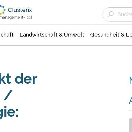
Landwirtschaft & Umwelt
Gesundheit &
Agrar- Forstwissenschaften
Unternehmensmeldungen
Biowissenschafte
Ökologie Umwelt- Naturschutz
ktmanagement-Tool
chaft
Landwirtschaft & Umwelt
Gesundheit & L
kt der
 /
ie: