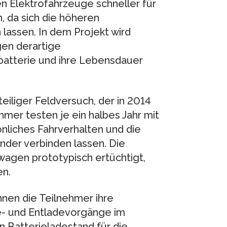
 Elektrofahrzeuge schneller für
, da sich die höheren
 lassen. In dem Projekt wird
en derartige
batterie und ihre Lebensdauer
eiliger Feldversuch, der in 2014
hmer testen je ein halbes Jahr mit
önliches Fahrverhalten und die
der verbinden lassen. Die
agen prototypisch ertüchtigt,
en.
nen die Teilnehmer ihre
e- und Entladevorgänge im
 Batterieladestand für die