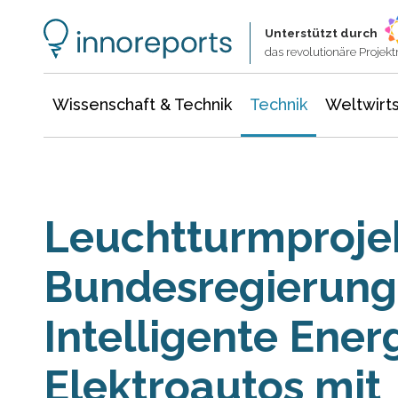
Wissenschaft & Technik
Informationstechnologie
Energie & Elektrotechnik
Unterstützt durch
das revolutionäre Proje
Wissenschaft & Technik
Technik
Weltwirts
Leuchtturmproje
Bundesregierung
Intelligente Energ
Elektroautos mit