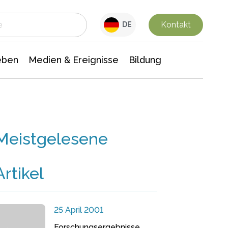
 Leben
Medien & Ereignisse
Interdisziplinäre Forschung
Veranstaltungsnachrichten
n Chemie
Gesellschaftswissenschaften
Kontakt
DE
eben
Medien & Ereignisse
Bildung
Meistgelesene
Artikel
25 April 2001
Forschungsergebnisse