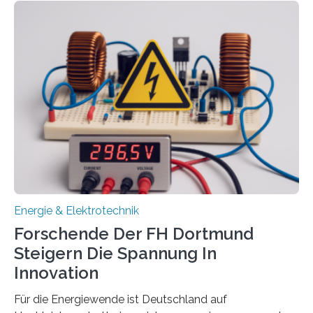
aus. Zwei Forschungsprojekte im Bereich nachhaltiger
Energietechnologien werden vom Europäischen
Sozialfonds Plus (ESF+) gefördert – mit einer
Gesamtsumme von mehr als zwei Millionen Euro.
Damit zählt die Hochschule zu den großen
Gewinnerinnen der aktuellen Förderrunde des
Bayerischen Wissenschaftsministeriums. Im
Mittelpunkt steht der direkte Wissenstransfer: Neue
wissenschaftliche Erkenntnisse sollen rasch in die
Praxis…
Energie & Elektrotechnik
Forschende Der FH Dortmund
Steigern Die Spannung In
Innovation
Für die Energiewende ist Deutschland auf