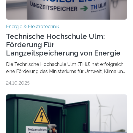
Energie & Elektrotechnik
Technische Hochschule Ulm:
Förderung Für
Langzeitspeicherung von Energie
Die Technische Hochschule Ulm (THU) hat erfolgreich
eine Förderung des Ministeriums für Umwelt, Klima und
Energiewirtschaft Baden-Württemberg für das
24.10.2025
Forschungsprojekt „LAGER – Langzeitspeicherung in
energieflexiblen, sektorintegrierten Liegenschaften und
Quartieren“ eingeworben. Ziel des Projekts ist die
Entwicklung, Erprobung und Demonstration von
Konzepten zur langfristigen Energiespeicherung in
sektorübergreifend vernetzten Energiesystemen. Das
Projekt startete am 15. Oktober 2025, hat eine Laufzeit