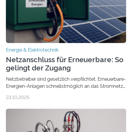
von drei Jahren und ein Gesamtvolumen von rund 2,9
Millionen Euro, wovon 2,6 Millionen Euro durch das
Ministerium für Umwelt, Klima und…
Energie & Elektrotechnik
Netzanschluss für Erneuerbare: So
gelingt der Zugang
Netzbetreiber sind gesetzlich verpflichtet, Erneuerbare-
Energien-Anlagen schnellstmöglich an das Stromnetz
anzuschließen und die Stromeinspeisung zu
23.10.2025
ermöglichen. Doch der dafür nötige Netzausbau hinkt
in Deutschland hinterher und es kommt nicht selten zu
einem „Anschlussstau“. Die Stiftung
Umweltenergierecht hat den Rechtsrahmen in einem
neuen Bericht für die Praxis eingeordnet – inklusive der