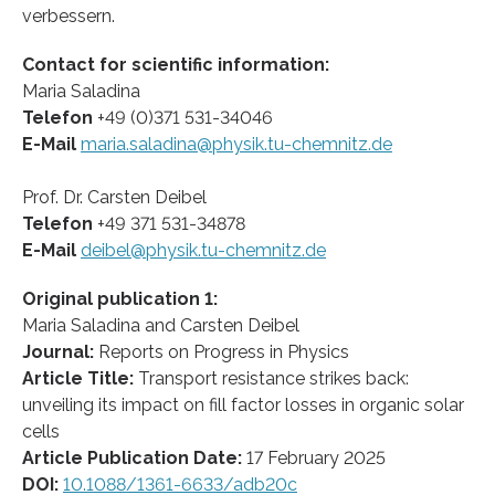
verbessern.
Contact for scientific information:
Maria Saladina
Telefon
+49 (0)371 531-34046
E-Mail
maria.saladina@physik.tu-chemnitz.de
Prof. Dr. Carsten Deibel
Telefon
+49 371 531-34878
E-Mail
deibel@physik.tu-chemnitz.de
Original publication 1:
Maria Saladina and Carsten Deibel
Journal:
Reports on Progress in Physics
Article Title:
Transport resistance strikes back:
unveiling its impact on fill factor losses in organic solar
cells
Article Publication Date:
17 February 2025
DOI:
10.1088/1361-6633/adb20c