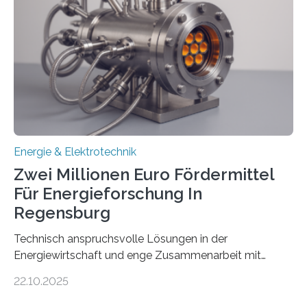
Rolle von flexiblen Netzanschlussvereinbarungen. Der
Netzanschluss von Erneuerbare-Energien-Anlagen
(EE-Anlagen) ist entscheidend für die Energiewende.
Denn ohne Anschluss an das Netz kann kein Strom
eingespeist werden. Nach dem Erneuerbare-Energien-
Gesetz (EEG) sind Netzbetreiber…
Energie & Elektrotechnik
Zwei Millionen Euro Fördermittel
Für Energieforschung In
Regensburg
Technisch anspruchsvolle Lösungen in der
Energiewirtschaft und enge Zusammenarbeit mit
Unternehmen in der Region: Das zeichnet die beiden
22.10.2025
neuen EU-geförderten Transfer-Projekte zu
Wasserstoff und Energienetzen der OTH Regensburg