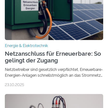
Projekt startete am 15. Oktober 2025, hat eine Laufzeit
von drei Jahren und ein Gesamtvolumen von rund 2,9
Millionen Euro, wovon 2,6 Millionen Euro durch das
Ministerium für Umwelt, Klima und…
Energie & Elektrotechnik
Netzanschluss für Erneuerbare: So
gelingt der Zugang
Netzbetreiber sind gesetzlich verpflichtet, Erneuerbare-
Energien-Anlagen schnellstmöglich an das Stromnetz
anzuschließen und die Stromeinspeisung zu
23.10.2025
ermöglichen. Doch der dafür nötige Netzausbau hinkt
in Deutschland hinterher und es kommt nicht selten zu
einem „Anschlussstau“. Die Stiftung
Umweltenergierecht hat den Rechtsrahmen in einem