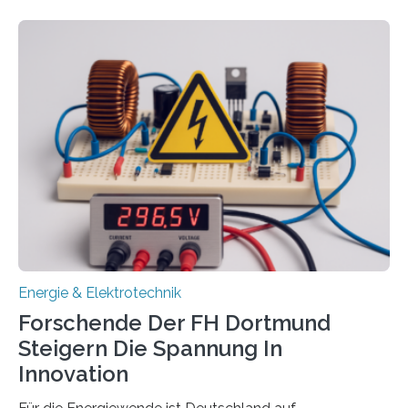
Wasserstoff und Energienetzen der OTH Regensburg
aus. Zwei Forschungsprojekte im Bereich nachhaltiger
Energietechnologien werden vom Europäischen
Sozialfonds Plus (ESF+) gefördert – mit einer
Gesamtsumme von mehr als zwei Millionen Euro.
Damit zählt die Hochschule zu den großen
Gewinnerinnen der aktuellen Förderrunde des
Bayerischen Wissenschaftsministeriums. Im
Mittelpunkt steht der direkte Wissenstransfer: Neue
wissenschaftliche Erkenntnisse sollen rasch in die
Praxis…
Energie & Elektrotechnik
Forschende Der FH Dortmund
Steigern Die Spannung In
Innovation