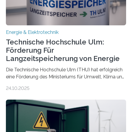
Energie & Elektrotechnik
Technische Hochschule Ulm:
Förderung Für
Langzeitspeicherung von Energie
Die Technische Hochschule Ulm (THU) hat erfolgreich
eine Förderung des Ministeriums für Umwelt, Klima und
Energiewirtschaft Baden-Württemberg für das
24.10.2025
Forschungsprojekt „LAGER – Langzeitspeicherung in
energieflexiblen, sektorintegrierten Liegenschaften und
Quartieren“ eingeworben. Ziel des Projekts ist die
Entwicklung, Erprobung und Demonstration von
Konzepten zur langfristigen Energiespeicherung in
sektorübergreifend vernetzten Energiesystemen. Das