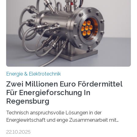
neuen Bericht für die Praxis eingeordnet – inklusive der
Rolle von flexiblen Netzanschlussvereinbarungen. Der
Netzanschluss von Erneuerbare-Energien-Anlagen
(EE-Anlagen) ist entscheidend für die Energiewende.
Denn ohne Anschluss an das Netz kann kein Strom
eingespeist werden. Nach dem Erneuerbare-Energien-
Gesetz (EEG) sind Netzbetreiber…
Energie & Elektrotechnik
Zwei Millionen Euro Fördermittel
Für Energieforschung In
Regensburg
Technisch anspruchsvolle Lösungen in der
Energiewirtschaft und enge Zusammenarbeit mit
Unternehmen in der Region: Das zeichnet die beiden
22.10.2025
neuen EU-geförderten Transfer-Projekte zu