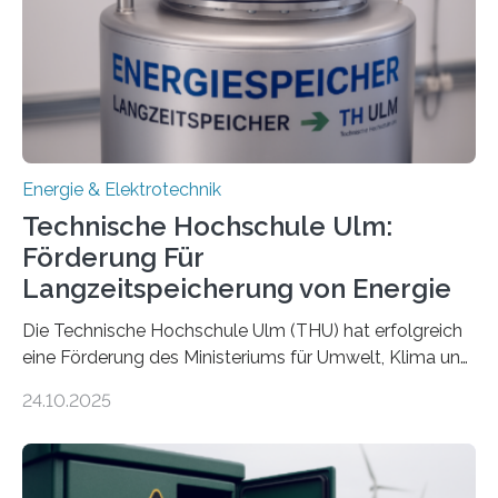
Energie & Elektrotechnik
Technische Hochschule Ulm:
Förderung Für
Langzeitspeicherung von Energie
Die Technische Hochschule Ulm (THU) hat erfolgreich
eine Förderung des Ministeriums für Umwelt, Klima und
Energiewirtschaft Baden-Württemberg für das
24.10.2025
Forschungsprojekt „LAGER – Langzeitspeicherung in
energieflexiblen, sektorintegrierten Liegenschaften und
Quartieren“ eingeworben. Ziel des Projekts ist die
Entwicklung, Erprobung und Demonstration von