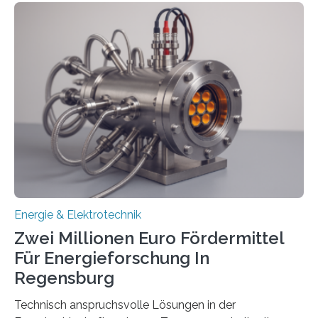
einem „Anschlussstau“. Die Stiftung
Umweltenergierecht hat den Rechtsrahmen in einem
neuen Bericht für die Praxis eingeordnet – inklusive der
Rolle von flexiblen Netzanschlussvereinbarungen. Der
Netzanschluss von Erneuerbare-Energien-Anlagen
(EE-Anlagen) ist entscheidend für die Energiewende.
Denn ohne Anschluss an das Netz kann kein Strom
eingespeist werden. Nach dem Erneuerbare-Energien-
Gesetz (EEG) sind Netzbetreiber…
Energie & Elektrotechnik
Zwei Millionen Euro Fördermittel
Für Energieforschung In
Regensburg
Technisch anspruchsvolle Lösungen in der