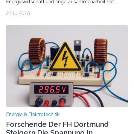
Energiewirtschaft und enge Zusammenarbeit mit
Unternehmen in der Region: Das zeichnet die beiden
22.10.2025
neuen EU-geförderten Transfer-Projekte zu
Wasserstoff und Energienetzen der OTH Regensburg
aus. Zwei Forschungsprojekte im Bereich nachhaltiger
Energietechnologien werden vom Europäischen
Sozialfonds Plus (ESF+) gefördert – mit einer
Gesamtsumme von mehr als zwei Millionen Euro.
Damit zählt die Hochschule zu den großen
Gewinnerinnen der aktuellen Förderrunde des
Bayerischen Wissenschaftsministeriums. Im
Mittelpunkt steht der direkte Wissenstransfer: Neue
wissenschaftliche Erkenntnisse sollen rasch in die
Praxis…
Energie & Elektrotechnik
Forschende Der FH Dortmund
Steigern Die Spannung In