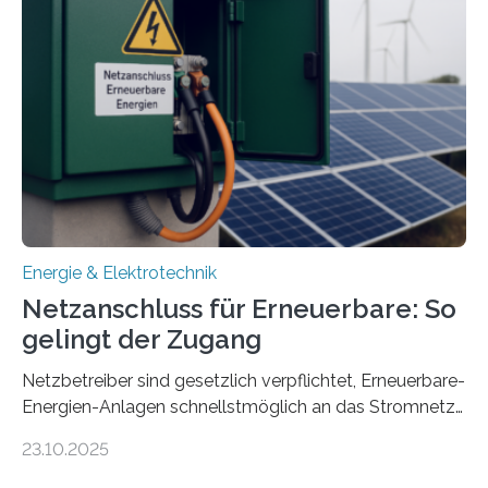
Konzepten zur langfristigen Energiespeicherung in
sektorübergreifend vernetzten Energiesystemen. Das
Projekt startete am 15. Oktober 2025, hat eine Laufzeit
von drei Jahren und ein Gesamtvolumen von rund 2,9
Millionen Euro, wovon 2,6 Millionen Euro durch das
Ministerium für Umwelt, Klima und…
Energie & Elektrotechnik
Netzanschluss für Erneuerbare: So
gelingt der Zugang
Netzbetreiber sind gesetzlich verpflichtet, Erneuerbare-
Energien-Anlagen schnellstmöglich an das Stromnetz
anzuschließen und die Stromeinspeisung zu
23.10.2025
ermöglichen. Doch der dafür nötige Netzausbau hinkt
in Deutschland hinterher und es kommt nicht selten zu