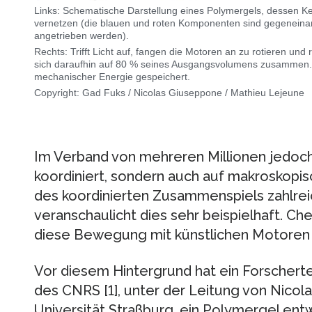
Links: Schematische Darstellung eines Polymergels, dessen Ke
vernetzen (die blauen und roten Komponenten sind gegeneinan
angetrieben werden).
Rechts: Trifft Licht auf, fangen die Motoren an zu rotieren un
sich daraufhin auf 80 % seines Ausgangsvolumens zusammen. Ei
mechanischer Energie gespeichert.
Copyright: Gad Fuks / Nicolas Giuseppone / Mathieu Lejeune
Im Verband von mehreren Millionen jedoch 
koordiniert, sondern auch auf makroskopis
des koordinierten Zusammenspiels zahlrei
veranschaulicht dies sehr beispielhaft. Ch
diese Bewegung mit künstlichen Motoren 
Vor diesem Hintergrund hat ein Forscherte
des CNRS [1], unter der Leitung von Nicol
Universität Straßburg, ein Polymergel entw