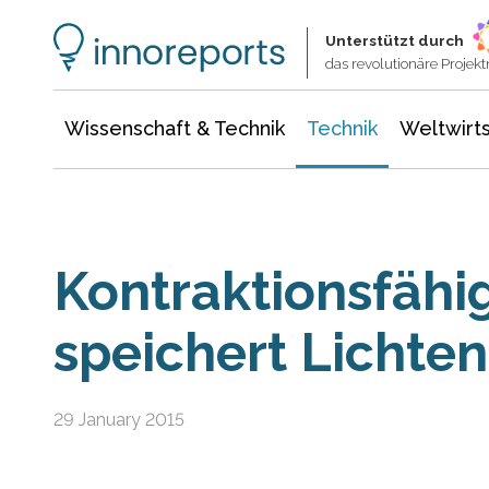
Wissenschaft & Technik
Informationstechnologie
Energie & Elektrotechnik
Unterstützt durch
das revolutionäre Proje
Wissenschaft & Technik
Technik
Weltwirts
Kontraktionsfähi
speichert Lichten
29 January 2015