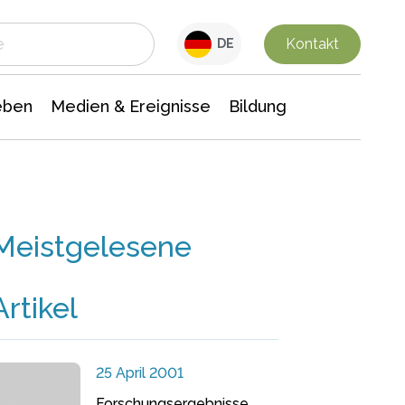
 Leben
Medien & Ereignisse
Interdisziplinäre Forschung
Veranstaltungsnachrichten
n Chemie
Gesellschaftswissenschaften
Kontakt
DE
eben
Medien & Ereignisse
Bildung
Meistgelesene
Artikel
25 April 2001
Forschungsergebnisse