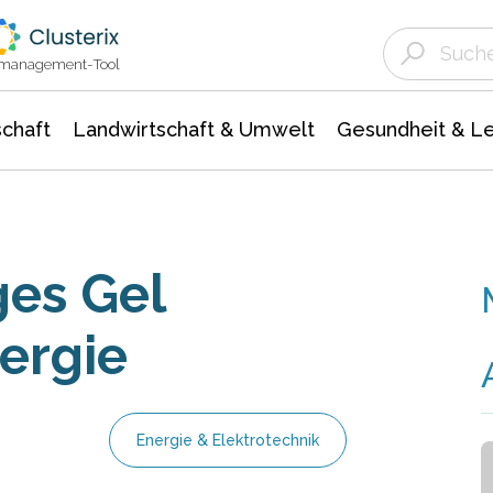
Landwirtschaft & Umwelt
Gesundheit &
Agrar- Forstwissenschaften
Unternehmensmeldungen
Biowissenschafte
Ökologie Umwelt- Naturschutz
ktmanagement-Tool
chaft
Landwirtschaft & Umwelt
Gesundheit & L
ges Gel
ergie
Energie & Elektrotechnik