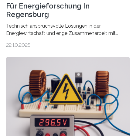
Für Energieforschung In
Regensburg
Technisch anspruchsvolle Lösungen in der
Energiewirtschaft und enge Zusammenarbeit mit
Unternehmen in der Region: Das zeichnet die beiden
22.10.2025
neuen EU-geförderten Transfer-Projekte zu
Wasserstoff und Energienetzen der OTH Regensburg
aus. Zwei Forschungsprojekte im Bereich nachhaltiger
Energietechnologien werden vom Europäischen
Sozialfonds Plus (ESF+) gefördert – mit einer
Gesamtsumme von mehr als zwei Millionen Euro.
Damit zählt die Hochschule zu den großen
Gewinnerinnen der aktuellen Förderrunde des
Bayerischen Wissenschaftsministeriums. Im
Mittelpunkt steht der direkte Wissenstransfer: Neue
wissenschaftliche Erkenntnisse sollen rasch in die
Praxis…