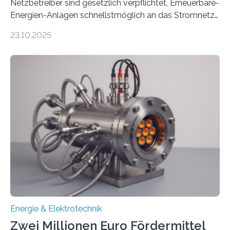
Netzbetreiber sind gesetzlich verpflichtet, Erneuerbare-
Energien-Anlagen schnellstmöglich an das Stromnetz
anzuschließen und die Stromeinspeisung zu
23.10.2025
ermöglichen. Doch der dafür nötige Netzausbau hinkt
in Deutschland hinterher und es kommt nicht selten zu
einem „Anschlussstau“. Die Stiftung
Umweltenergierecht hat den Rechtsrahmen in einem
neuen Bericht für die Praxis eingeordnet – inklusive der
Rolle von flexiblen Netzanschlussvereinbarungen. Der
Netzanschluss von Erneuerbare-Energien-Anlagen
(EE-Anlagen) ist entscheidend für die Energiewende.
Denn ohne Anschluss an das Netz kann kein Strom
eingespeist werden. Nach dem Erneuerbare-Energien-
Gesetz (EEG) sind Netzbetreiber…
Energie & Elektrotechnik
Zwei Millionen Euro Fördermittel