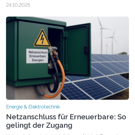
Energiewirtschaft Baden-Württemberg für das
24.10.2025
Forschungsprojekt „LAGER – Langzeitspeicherung in
energieflexiblen, sektorintegrierten Liegenschaften und
Quartieren“ eingeworben. Ziel des Projekts ist die
Entwicklung, Erprobung und Demonstration von
Konzepten zur langfristigen Energiespeicherung in
sektorübergreifend vernetzten Energiesystemen. Das
Projekt startete am 15. Oktober 2025, hat eine Laufzeit
von drei Jahren und ein Gesamtvolumen von rund 2,9
Millionen Euro, wovon 2,6 Millionen Euro durch das
Ministerium für Umwelt, Klima und…
Energie & Elektrotechnik
Netzanschluss für Erneuerbare: So
gelingt der Zugang