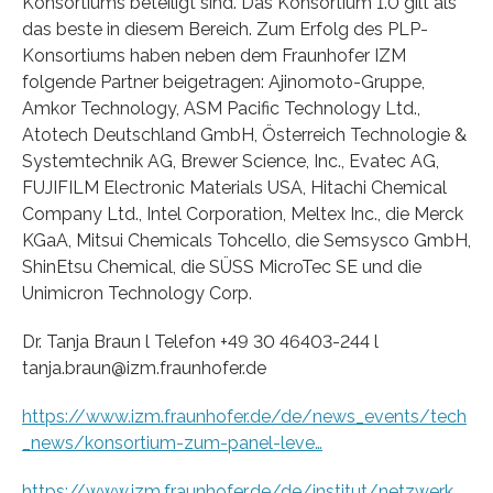
Konsortiums beteiligt sind. Das Konsortium 1.0 gilt als
das beste in diesem Bereich. Zum Erfolg des PLP-
Konsortiums haben neben dem Fraunhofer IZM
folgende Partner beigetragen: Ajinomoto-Gruppe,
Amkor Technology, ASM Pacific Technology Ltd.,
Atotech Deutschland GmbH, Österreich Technologie &
Systemtechnik AG, Brewer Science, Inc., Evatec AG,
FUJIFILM Electronic Materials USA, Hitachi Chemical
Company Ltd., Intel Corporation, Meltex Inc., die Merck
KGaA, Mitsui Chemicals Tohcello, die Semsysco GmbH,
ShinEtsu Chemical, die SÜSS MicroTec SE und die
Unimicron Technology Corp.
Dr. Tanja Braun l Telefon +49 30 46403-244 l
tanja.braun@izm.fraunhofer.de
https://www.izm.fraunhofer.de/de/news_events/tech
_news/konsortium-zum-panel-leve…
https://www.izm.fraunhofer.de/de/institut/netzwerk_