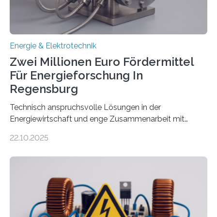
Gesetz (EEG) sind Netzbetreiber…
Energie & Elektrotechnik
Zwei Millionen Euro Fördermittel
Für Energieforschung In
Regensburg
Technisch anspruchsvolle Lösungen in der
Energiewirtschaft und enge Zusammenarbeit mit
Unternehmen in der Region: Das zeichnet die beiden
22.10.2025
neuen EU-geförderten Transfer-Projekte zu
Wasserstoff und Energienetzen der OTH Regensburg
aus. Zwei Forschungsprojekte im Bereich nachhaltiger
Energietechnologien werden vom Europäischen
Sozialfonds Plus (ESF+) gefördert – mit einer
Gesamtsumme von mehr als zwei Millionen Euro.
Damit zählt die Hochschule zu den großen