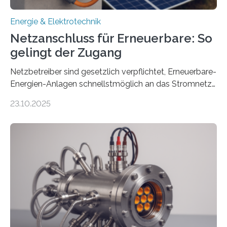
Energie & Elektrotechnik
Netzanschluss für Erneuerbare: So
gelingt der Zugang
Netzbetreiber sind gesetzlich verpflichtet, Erneuerbare-
Energien-Anlagen schnellstmöglich an das Stromnetz
anzuschließen und die Stromeinspeisung zu
23.10.2025
ermöglichen. Doch der dafür nötige Netzausbau hinkt
in Deutschland hinterher und es kommt nicht selten zu
einem „Anschlussstau“. Die Stiftung
Umweltenergierecht hat den Rechtsrahmen in einem
neuen Bericht für die Praxis eingeordnet – inklusive der
Rolle von flexiblen Netzanschlussvereinbarungen. Der
Netzanschluss von Erneuerbare-Energien-Anlagen
(EE-Anlagen) ist entscheidend für die Energiewende.
Denn ohne Anschluss an das Netz kann kein Strom
eingespeist werden. Nach dem Erneuerbare-Energien-