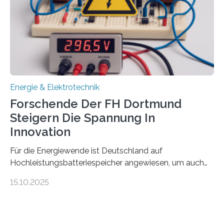
Gewinnerinnen der aktuellen Förderrunde des
Bayerischen Wissenschaftsministeriums. Im
Mittelpunkt steht der direkte Wissenstransfer: Neue
wissenschaftliche Erkenntnisse sollen rasch in die
Praxis…
Energie & Elektrotechnik
Forschende Der FH Dortmund
Steigern Die Spannung In
Innovation
Für die Energiewende ist Deutschland auf
Hochleistungsbatteriespeicher angewiesen, um auch
bei Windstille und Dunkelheit Strom bereitzustellen.
15.10.2025
Doch mit der immensen Zahl einzelner Batteriezellen,
die in diesen Anlagen verkabelt werden, steigen die
Energieverluste. Am Fachbereich Elektrotechnik der
Fachhochschule Dortmund wollen Forschende im