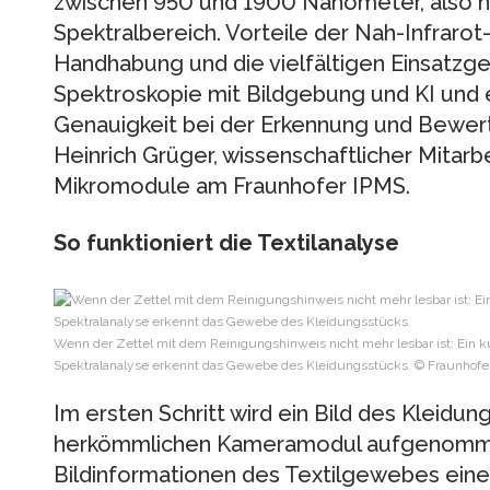
zwischen 950 und 1900 Nanometer, also n
Spektralbereich. Vorteile der Nah-Infrarot
Handhabung und die vielfältigen Einsatzge
Spektroskopie mit Bildgebung und KI und 
Genauigkeit bei der Erkennung und Bewert
Heinrich Grüger, wissenschaftlicher Mitarb
Mikromodule am Fraunhofer IPMS.
So funktioniert die Textilanalyse
Wenn der Zettel mit dem Reinigungshinweis nicht mehr lesbar ist: Ein 
Spektralanalyse erkennt das Gewebe des Kleidungsstücks. © Fraunhofe
Im ersten Schritt wird ein Bild des Kleidu
herkömmlichen Kameramodul aufgenommen
Bildinformationen des Textilgewebes eine