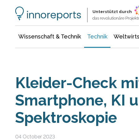
Wissenschaft & Technik
Informationstechnologie
Energie & Elektrotechnik
Unterstützt durch
das revolutionäre Proje
Wissenschaft & Technik
Technik
Weltwirts
Kleider-Check mi
Smartphone, KI u
Spektroskopie
04 October 2023