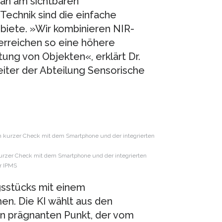
ah am sichtbaren
-Technik sind die einfache
biete. »Wir kombinieren NIR-
erreichen so eine höhere
ung von Objekten«, erklärt Dr.
eiter der Abteilung Sensorische
kurzer Check mit dem Smartphone und der integrierten
r IPMS
ngsstücks mit einem
. Die KI wählt aus den
n prägnanten Punkt, der vom