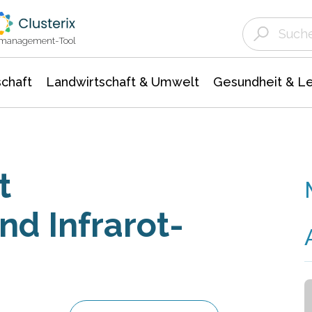
Landwirtschaft & Umwelt
Gesundheit &
Agrar- Forstwissenschaften
Unternehmensmeldungen
Biowissenschafte
Ökologie Umwelt- Naturschutz
ktmanagement-Tool
chaft
Landwirtschaft & Umwelt
Gesundheit & L
t
nd Infrarot-