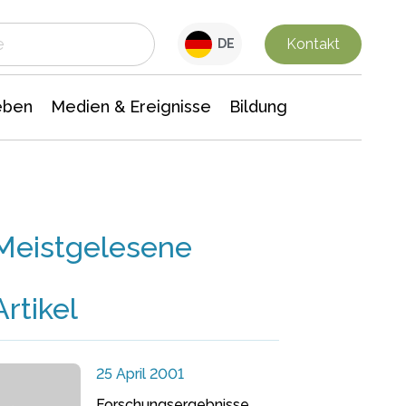
 Leben
Medien & Ereignisse
Interdisziplinäre Forschung
Veranstaltungsnachrichten
n Chemie
Gesellschaftswissenschaften
Kontakt
DE
eben
Medien & Ereignisse
Bildung
Meistgelesene
Artikel
25 April 2001
Forschungsergebnisse