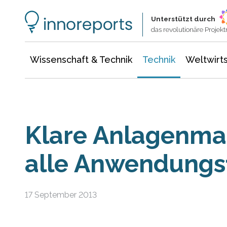
Wissenschaft & Technik
Informationstechnologie
Energie & Elektrotechnik
Unterstützt durch
das revolutionäre Proje
Wissenschaft & Technik
Technik
Weltwirts
Klare Anlagenmar
alle Anwendungs
17 September 2013