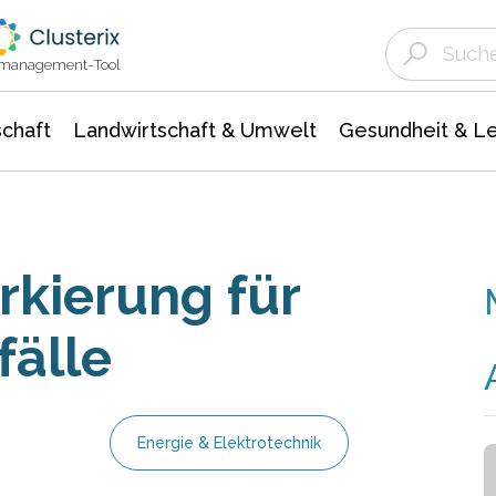
Landwirtschaft & Umwelt
Gesundheit &
Agrar- Forstwissenschaften
Unternehmensmeldungen
Biowissenschafte
Ökologie Umwelt- Naturschutz
ktmanagement-Tool
chaft
Landwirtschaft & Umwelt
Gesundheit & L
kierung für
fälle
Energie & Elektrotechnik