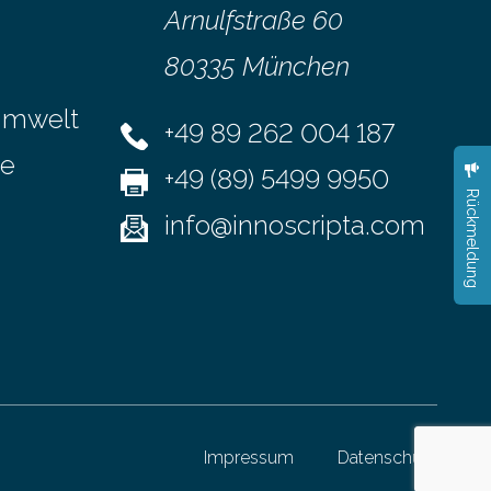
n
Leistung beschreibt, wie viel Energie in
Arnulfstraße 60
 Im
einer bestimmten Zeitspanne benötigt
80335 München
wird. Sie steht als Watt-Angabe…
Umwelt
se sollen
+49 89 262 004 187
se
+49 (89) 5499 9950
Rückmeldung
info@innoscripta.com
Impressum
Datenschutz