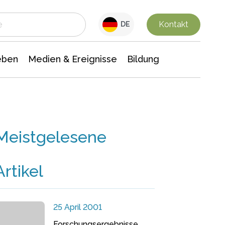
 Leben
Medien & Ereignisse
Interdisziplinäre Forschung
Veranstaltungsnachrichten
n Chemie
Gesellschaftswissenschaften
Kontakt
DE
eben
Medien & Ereignisse
Bildung
Meistgelesene
Artikel
25 April 2001
Forschungsergebnisse