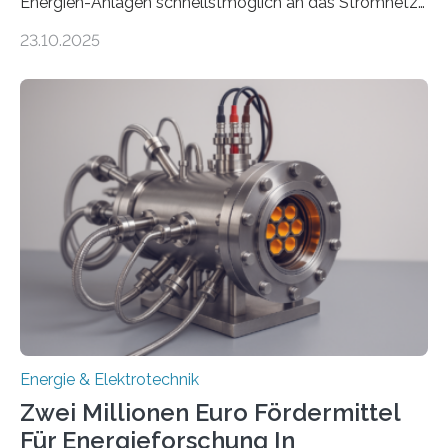
Energien-Anlagen schnellstmöglich an das Stromnetz
anzuschließen und die Stromeinspeisung zu
23.10.2025
ermöglichen. Doch der dafür nötige Netzausbau hinkt
in Deutschland hinterher und es kommt nicht selten zu
einem „Anschlussstau“. Die Stiftung
Umweltenergierecht hat den Rechtsrahmen in einem
neuen Bericht für die Praxis eingeordnet – inklusive der
Rolle von flexiblen Netzanschlussvereinbarungen. Der
Netzanschluss von Erneuerbare-Energien-Anlagen
(EE-Anlagen) ist entscheidend für die Energiewende.
Denn ohne Anschluss an das Netz kann kein Strom
eingespeist werden. Nach dem Erneuerbare-Energien-
Gesetz (EEG) sind Netzbetreiber…
Energie & Elektrotechnik
Zwei Millionen Euro Fördermittel
Für Energieforschung In