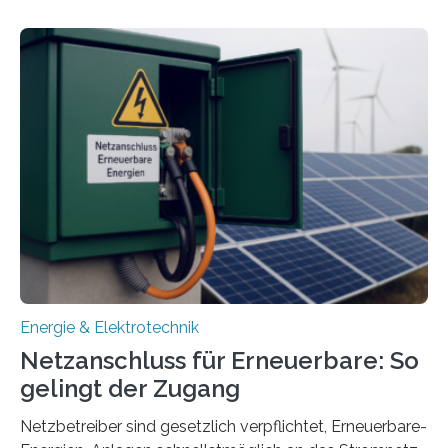
energieflexiblen, sektorintegrierten Liegenschaften und
Quartieren“ eingeworben. Ziel des Projekts ist die
Entwicklung, Erprobung und Demonstration von
Konzepten zur langfristigen Energiespeicherung in
sektorübergreifend vernetzten Energiesystemen. Das
Projekt startete am 15. Oktober 2025, hat eine Laufzeit
von drei Jahren und ein Gesamtvolumen von rund 2,9
Millionen Euro, wovon 2,6 Millionen Euro durch das
Ministerium für Umwelt, Klima und…
Energie & Elektrotechnik
Netzanschluss für Erneuerbare: So
gelingt der Zugang
Netzbetreiber sind gesetzlich verpflichtet, Erneuerbare-