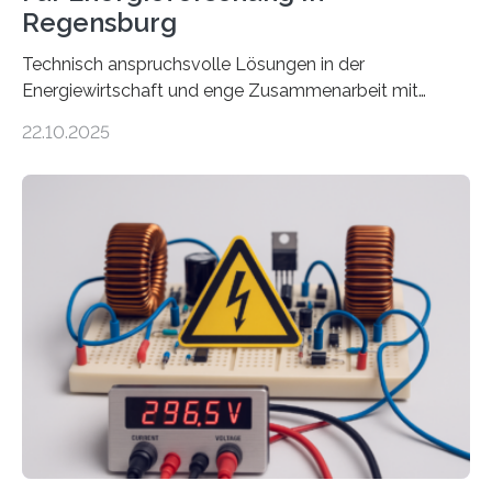
Regensburg
Technisch anspruchsvolle Lösungen in der
Energiewirtschaft und enge Zusammenarbeit mit
Unternehmen in der Region: Das zeichnet die beiden
22.10.2025
neuen EU-geförderten Transfer-Projekte zu
Wasserstoff und Energienetzen der OTH Regensburg
aus. Zwei Forschungsprojekte im Bereich nachhaltiger
Energietechnologien werden vom Europäischen
Sozialfonds Plus (ESF+) gefördert – mit einer
Gesamtsumme von mehr als zwei Millionen Euro.
Damit zählt die Hochschule zu den großen
Gewinnerinnen der aktuellen Förderrunde des
Bayerischen Wissenschaftsministeriums. Im
Mittelpunkt steht der direkte Wissenstransfer: Neue
wissenschaftliche Erkenntnisse sollen rasch in die
Praxis…