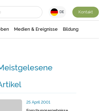
 Leben
Medien & Ereignisse
Interdisziplinäre Forschung
Veranstaltungsnachrichten
n Chemie
Gesellschaftswissenschaften
Kontakt
DE
eben
Medien & Ereignisse
Bildung
Meistgelesene
Artikel
25 April 2001
Forschungsergebnisse