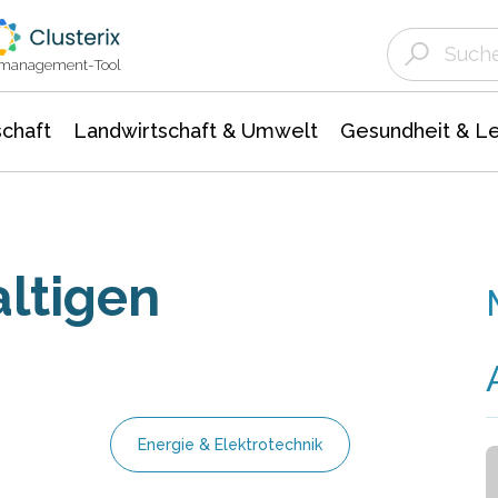
Landwirtschaft & Umwelt
Gesundheit &
Agrar- Forstwissenschaften
Unternehmensmeldungen
Biowissenschafte
Ökologie Umwelt- Naturschutz
ktmanagement-Tool
chaft
Landwirtschaft & Umwelt
Gesundheit & L
altigen
Energie & Elektrotechnik