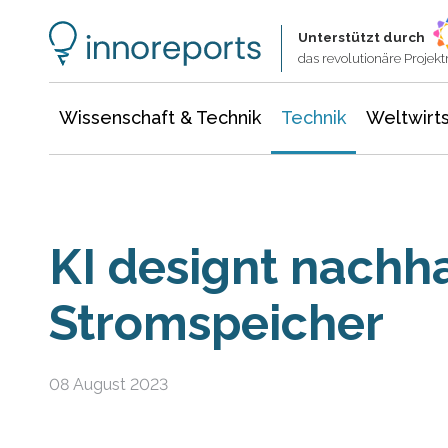
Wissenschaft & Technik
Informationstechnologie
Energie & Elektrotechnik
Unterstützt durch
das revolutionäre Proje
Wissenschaft & Technik
Technik
Weltwirts
KI designt nachh
Stromspeicher
08 August 2023