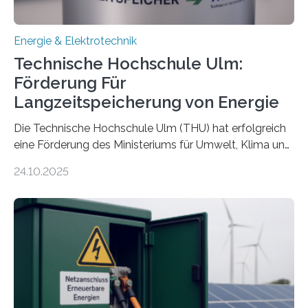
Energie & Elektrotechnik
Technische Hochschule Ulm:
Förderung Für
Langzeitspeicherung von Energie
Die Technische Hochschule Ulm (THU) hat erfolgreich
eine Förderung des Ministeriums für Umwelt, Klima und
Energiewirtschaft Baden-Württemberg für das
24.10.2025
Forschungsprojekt „LAGER – Langzeitspeicherung in
energieflexiblen, sektorintegrierten Liegenschaften und
Quartieren“ eingeworben. Ziel des Projekts ist die
Entwicklung, Erprobung und Demonstration von
Konzepten zur langfristigen Energiespeicherung in
sektorübergreifend vernetzten Energiesystemen. Das
Projekt startete am 15. Oktober 2025, hat eine Laufzeit
von drei Jahren und ein Gesamtvolumen von rund 2,9