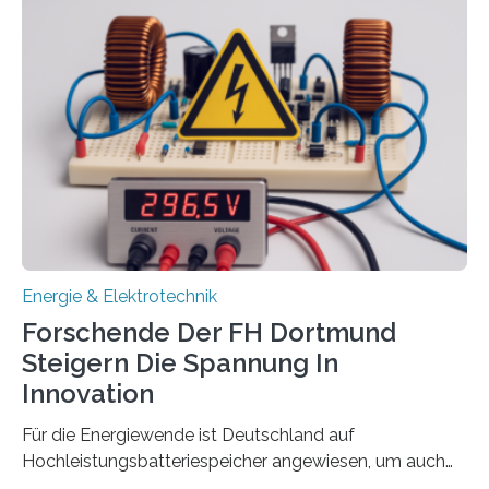
Energietechnologien werden vom Europäischen
Sozialfonds Plus (ESF+) gefördert – mit einer
Gesamtsumme von mehr als zwei Millionen Euro.
Damit zählt die Hochschule zu den großen
Gewinnerinnen der aktuellen Förderrunde des
Bayerischen Wissenschaftsministeriums. Im
Mittelpunkt steht der direkte Wissenstransfer: Neue
wissenschaftliche Erkenntnisse sollen rasch in die
Praxis…
Energie & Elektrotechnik
Forschende Der FH Dortmund
Steigern Die Spannung In
Innovation
Für die Energiewende ist Deutschland auf
Hochleistungsbatteriespeicher angewiesen, um auch
bei Windstille und Dunkelheit Strom bereitzustellen.