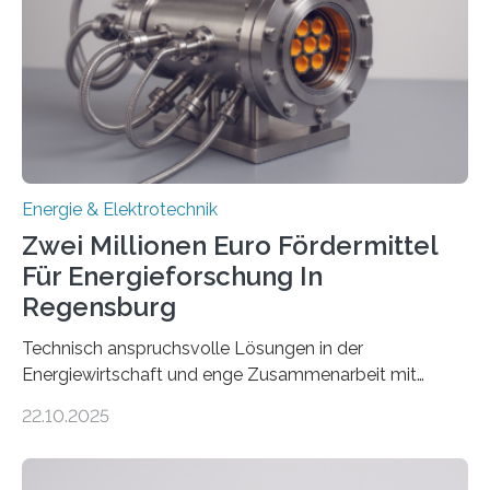
Netzanschluss von Erneuerbare-Energien-Anlagen
(EE-Anlagen) ist entscheidend für die Energiewende.
Denn ohne Anschluss an das Netz kann kein Strom
eingespeist werden. Nach dem Erneuerbare-Energien-
Gesetz (EEG) sind Netzbetreiber…
Energie & Elektrotechnik
Zwei Millionen Euro Fördermittel
Für Energieforschung In
Regensburg
Technisch anspruchsvolle Lösungen in der
Energiewirtschaft und enge Zusammenarbeit mit
Unternehmen in der Region: Das zeichnet die beiden
22.10.2025
neuen EU-geförderten Transfer-Projekte zu
Wasserstoff und Energienetzen der OTH Regensburg
aus. Zwei Forschungsprojekte im Bereich nachhaltiger