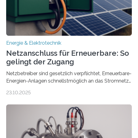
Millionen Euro, wovon 2,6 Millionen Euro durch das
Ministerium für Umwelt, Klima und…
Energie & Elektrotechnik
Netzanschluss für Erneuerbare: So
gelingt der Zugang
Netzbetreiber sind gesetzlich verpflichtet, Erneuerbare-
Energien-Anlagen schnellstmöglich an das Stromnetz
anzuschließen und die Stromeinspeisung zu
23.10.2025
ermöglichen. Doch der dafür nötige Netzausbau hinkt
in Deutschland hinterher und es kommt nicht selten zu
einem „Anschlussstau“. Die Stiftung
Umweltenergierecht hat den Rechtsrahmen in einem
neuen Bericht für die Praxis eingeordnet – inklusive der
Rolle von flexiblen Netzanschlussvereinbarungen. Der