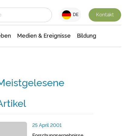
 Leben
Medien & Ereignisse
Interdisziplinäre Forschung
Veranstaltungsnachrichten
n Chemie
Gesellschaftswissenschaften
Kontakt
DE
eben
Medien & Ereignisse
Bildung
Meistgelesene
Artikel
25 April 2001
Forschungsergebnisse