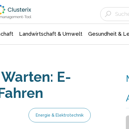
Landwirtschaft & Umwelt
Gesundheit &
Agrar- Forstwissenschaften
Unternehmensmeldungen
Biowissenschafte
Ökologie Umwelt- Naturschutz
ktmanagement-Tool
chaft
Landwirtschaft & Umwelt
Gesundheit & L
 Warten: E-
Fahren
Energie & Elektrotechnik