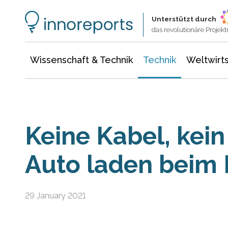
Wissenschaft & Technik
Informationstechnologie
Energie & Elektrotechnik
Unterstützt durch
das revolutionäre Proje
Wissenschaft & Technik
Technik
Weltwirts
Keine Kabel, kein
Auto laden beim 
29 January 2021