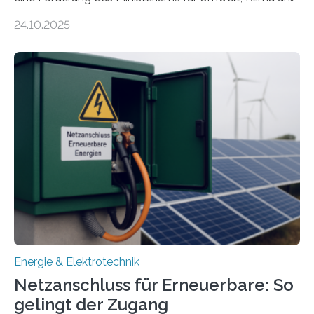
Energiewirtschaft Baden-Württemberg für das
24.10.2025
Forschungsprojekt „LAGER – Langzeitspeicherung in
energieflexiblen, sektorintegrierten Liegenschaften und
Quartieren“ eingeworben. Ziel des Projekts ist die
Entwicklung, Erprobung und Demonstration von
Konzepten zur langfristigen Energiespeicherung in
sektorübergreifend vernetzten Energiesystemen. Das
Projekt startete am 15. Oktober 2025, hat eine Laufzeit
von drei Jahren und ein Gesamtvolumen von rund 2,9
Millionen Euro, wovon 2,6 Millionen Euro durch das
Ministerium für Umwelt, Klima und…
Energie & Elektrotechnik
Netzanschluss für Erneuerbare: So
gelingt der Zugang