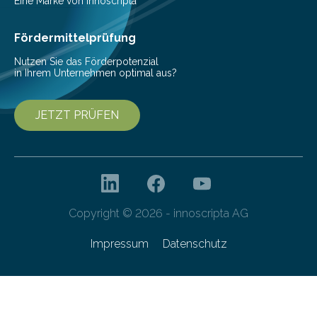
einer bestimmten Zeitspanne benötigt wird. Sie steht
Eine Marke von innoscripta
als Watt-Angabe…
Fördermittelprüfung
Nutzen Sie das Förderpotenzial
in Ihrem Unternehmen optimal aus?
JETZT PRÜFEN
Copyright © 2026 - innoscripta AG
Impressum
Datenschutz