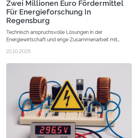
Zwei Millionen Euro Fördermittel
Für Energieforschung In
Regensburg
Technisch anspruchsvolle Lösungen in der
Energiewirtschaft und enge Zusammenarbeit mit
Unternehmen in der Region: Das zeichnet die beiden
22.10.2025
neuen EU-geförderten Transfer-Projekte zu
Wasserstoff und Energienetzen der OTH Regensburg
aus. Zwei Forschungsprojekte im Bereich nachhaltiger
Energietechnologien werden vom Europäischen
Sozialfonds Plus (ESF+) gefördert – mit einer
Gesamtsumme von mehr als zwei Millionen Euro.
Damit zählt die Hochschule zu den großen
Gewinnerinnen der aktuellen Förderrunde des
Bayerischen Wissenschaftsministeriums. Im
Mittelpunkt steht der direkte Wissenstransfer: Neue
wissenschaftliche Erkenntnisse sollen rasch in die
Praxis…