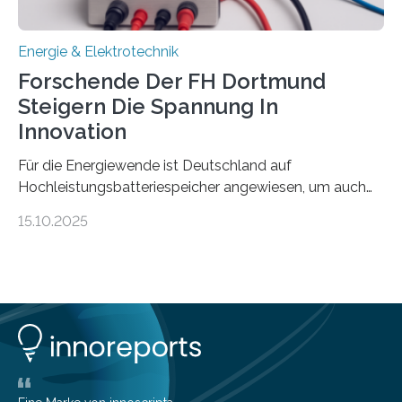
Energie & Elektrotechnik
Forschende Der FH Dortmund
Steigern Die Spannung In
Innovation
Für die Energiewende ist Deutschland auf
Hochleistungsbatteriespeicher angewiesen, um auch
bei Windstille und Dunkelheit Strom bereitzustellen.
15.10.2025
Doch mit der immensen Zahl einzelner Batteriezellen,
die in diesen Anlagen verkabelt werden, steigen die
Energieverluste. Am Fachbereich Elektrotechnik der
Fachhochschule Dortmund wollen Forschende im
Projekt KV-BATT diese Verluste reduzieren und
erhöhen dazu die Spannung um das Zehn- bis
Zwanzigfache. Ein kleiner Exkurs zurück in die Schulzeit:
Die elektrische Leistung beschreibt, wie viel Energie in