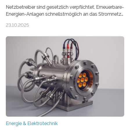
Netzbetreiber sind gesetzlich verpflichtet, Erneuerbare-
Energien-Anlagen schnellstmöglich an das Stromnetz
anzuschließen und die Stromeinspeisung zu
23.10.2025
ermöglichen. Doch der dafür nötige Netzausbau hinkt
in Deutschland hinterher und es kommt nicht selten zu
einem „Anschlussstau“. Die Stiftung
Umweltenergierecht hat den Rechtsrahmen in einem
neuen Bericht für die Praxis eingeordnet – inklusive der
Rolle von flexiblen Netzanschlussvereinbarungen. Der
Netzanschluss von Erneuerbare-Energien-Anlagen
(EE-Anlagen) ist entscheidend für die Energiewende.
Denn ohne Anschluss an das Netz kann kein Strom
eingespeist werden. Nach dem Erneuerbare-Energien-
Gesetz (EEG) sind Netzbetreiber…
Energie & Elektrotechnik