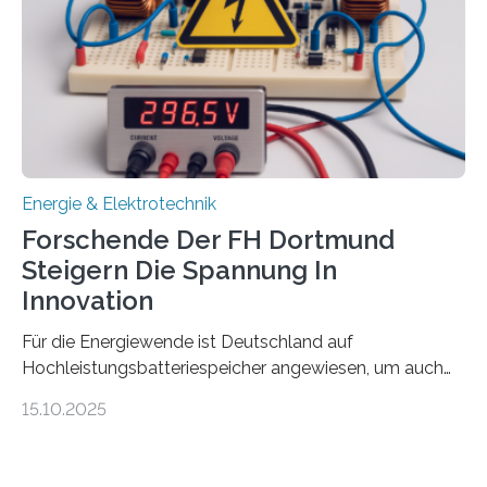
Damit zählt die Hochschule zu den großen
Gewinnerinnen der aktuellen Förderrunde des
Bayerischen Wissenschaftsministeriums. Im
Mittelpunkt steht der direkte Wissenstransfer: Neue
wissenschaftliche Erkenntnisse sollen rasch in die
Praxis…
Energie & Elektrotechnik
Forschende Der FH Dortmund
Steigern Die Spannung In
Innovation
Für die Energiewende ist Deutschland auf
Hochleistungsbatteriespeicher angewiesen, um auch
bei Windstille und Dunkelheit Strom bereitzustellen.
15.10.2025
Doch mit der immensen Zahl einzelner Batteriezellen,
die in diesen Anlagen verkabelt werden, steigen die
Energieverluste. Am Fachbereich Elektrotechnik der