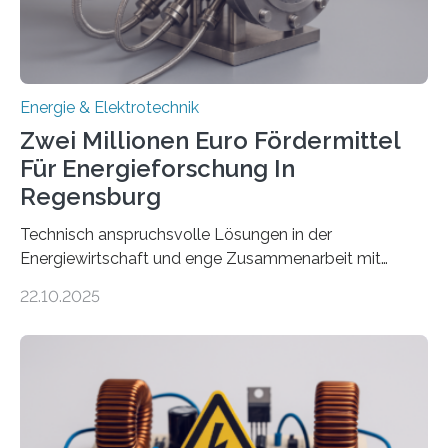
Gesetz (EEG) sind Netzbetreiber…
Energie & Elektrotechnik
Zwei Millionen Euro Fördermittel
Für Energieforschung In
Regensburg
Technisch anspruchsvolle Lösungen in der
Energiewirtschaft und enge Zusammenarbeit mit
Unternehmen in der Region: Das zeichnet die beiden
22.10.2025
neuen EU-geförderten Transfer-Projekte zu
Wasserstoff und Energienetzen der OTH Regensburg
aus. Zwei Forschungsprojekte im Bereich nachhaltiger
Energietechnologien werden vom Europäischen
Sozialfonds Plus (ESF+) gefördert – mit einer
Gesamtsumme von mehr als zwei Millionen Euro.