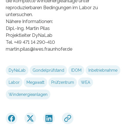
die komplette Windenergieanlage unter
reproduzierbaren Bedingungen im Labor zu
untersuchen.
Nähere Informationen:
Dipl.-Ing. Martin Pilas
Projektleiter DyNaLab
Tel. +49 471 14 290-410
martin.pilas@iwes.fraunhofer.de
DyNaLab
Gondelprüfstand
IDOM
Inbetriebnahme
Labor
Megawatt
Prüfzentrum
WEA
Windenergieanlagen