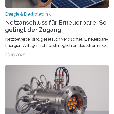
Energie & Elektrotechnik
Netzanschluss für Erneuerbare: So
gelingt der Zugang
Netzbetreiber sind gesetzlich verpflichtet, Erneuerbare-
Energien-Anlagen schnellstmöglich an das Stromnetz
anzuschließen und die Stromeinspeisung zu
23.10.2025
ermöglichen. Doch der dafür nötige Netzausbau hinkt
in Deutschland hinterher und es kommt nicht selten zu
einem „Anschlussstau“. Die Stiftung
Umweltenergierecht hat den Rechtsrahmen in einem
neuen Bericht für die Praxis eingeordnet – inklusive der
Rolle von flexiblen Netzanschlussvereinbarungen. Der
Netzanschluss von Erneuerbare-Energien-Anlagen
(EE-Anlagen) ist entscheidend für die Energiewende.
Denn ohne Anschluss an das Netz kann kein Strom
eingespeist werden. Nach dem Erneuerbare-Energien-