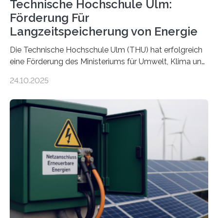
Technische Hochschule Ulm:
Förderung Für
Langzeitspeicherung von Energie
Die Technische Hochschule Ulm (THU) hat erfolgreich
eine Förderung des Ministeriums für Umwelt, Klima und
Energiewirtschaft Baden-Württemberg für das
24.10.2025
Forschungsprojekt „LAGER – Langzeitspeicherung in
energieflexiblen, sektorintegrierten Liegenschaften und
Quartieren“ eingeworben. Ziel des Projekts ist die
Entwicklung, Erprobung und Demonstration von
Konzepten zur langfristigen Energiespeicherung in
sektorübergreifend vernetzten Energiesystemen. Das
Projekt startete am 15. Oktober 2025, hat eine Laufzeit
von drei Jahren und ein Gesamtvolumen von rund 2,9
Millionen Euro, wovon 2,6 Millionen Euro durch das
Ministerium für Umwelt, Klima und…