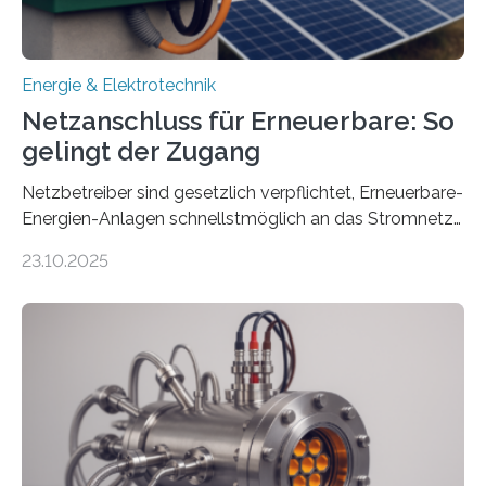
Energie & Elektrotechnik
Netzanschluss für Erneuerbare: So
gelingt der Zugang
Netzbetreiber sind gesetzlich verpflichtet, Erneuerbare-
Energien-Anlagen schnellstmöglich an das Stromnetz
anzuschließen und die Stromeinspeisung zu
23.10.2025
ermöglichen. Doch der dafür nötige Netzausbau hinkt
in Deutschland hinterher und es kommt nicht selten zu
einem „Anschlussstau“. Die Stiftung
Umweltenergierecht hat den Rechtsrahmen in einem
neuen Bericht für die Praxis eingeordnet – inklusive der
Rolle von flexiblen Netzanschlussvereinbarungen. Der
Netzanschluss von Erneuerbare-Energien-Anlagen
(EE-Anlagen) ist entscheidend für die Energiewende.
Denn ohne Anschluss an das Netz kann kein Strom