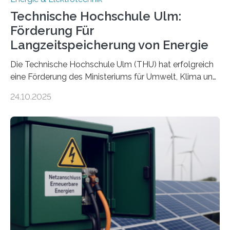
Technische Hochschule Ulm:
Förderung Für
Langzeitspeicherung von Energie
Die Technische Hochschule Ulm (THU) hat erfolgreich
eine Förderung des Ministeriums für Umwelt, Klima und
Energiewirtschaft Baden-Württemberg für das
24.10.2025
Forschungsprojekt „LAGER – Langzeitspeicherung in
energieflexiblen, sektorintegrierten Liegenschaften und
Quartieren“ eingeworben. Ziel des Projekts ist die
Entwicklung, Erprobung und Demonstration von
Konzepten zur langfristigen Energiespeicherung in
sektorübergreifend vernetzten Energiesystemen. Das
Projekt startete am 15. Oktober 2025, hat eine Laufzeit
von drei Jahren und ein Gesamtvolumen von rund 2,9
Millionen Euro, wovon 2,6 Millionen Euro durch das
Ministerium für Umwelt, Klima und…