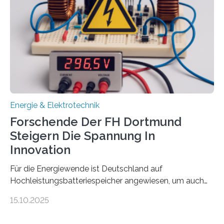
Gesamtsumme von mehr als zwei Millionen Euro.
Damit zählt die Hochschule zu den großen
Gewinnerinnen der aktuellen Förderrunde des
Bayerischen Wissenschaftsministeriums. Im
Mittelpunkt steht der direkte Wissenstransfer: Neue
wissenschaftliche Erkenntnisse sollen rasch in die
Praxis…
Energie & Elektrotechnik
Forschende Der FH Dortmund
Steigern Die Spannung In
Innovation
Für die Energiewende ist Deutschland auf
Hochleistungsbatteriespeicher angewiesen, um auch
bei Windstille und Dunkelheit Strom bereitzustellen.
15.10.2025
Doch mit der immensen Zahl einzelner Batteriezellen,
die in diesen Anlagen verkabelt werden, steigen die