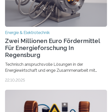
eingespeist werden. Nach dem Erneuerbare-Energien-
Gesetz (EEG) sind Netzbetreiber…
Energie & Elektrotechnik
Zwei Millionen Euro Fördermittel
Für Energieforschung In
Regensburg
Technisch anspruchsvolle Lösungen in der
Energiewirtschaft und enge Zusammenarbeit mit
Unternehmen in der Region: Das zeichnet die beiden
22.10.2025
neuen EU-geförderten Transfer-Projekte zu
Wasserstoff und Energienetzen der OTH Regensburg
aus. Zwei Forschungsprojekte im Bereich nachhaltiger
Energietechnologien werden vom Europäischen
Sozialfonds Plus (ESF+) gefördert – mit einer