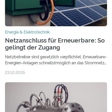
Ministerium für Umwelt, Klima und…
Energie & Elektrotechnik
Netzanschluss für Erneuerbare: So
gelingt der Zugang
Netzbetreiber sind gesetzlich verpflichtet, Erneuerbare-
Energien-Anlagen schnellstmöglich an das Stromnetz
anzuschließen und die Stromeinspeisung zu
23.10.2025
ermöglichen. Doch der dafür nötige Netzausbau hinkt
in Deutschland hinterher und es kommt nicht selten zu
einem „Anschlussstau“. Die Stiftung
Umweltenergierecht hat den Rechtsrahmen in einem
neuen Bericht für die Praxis eingeordnet – inklusive der
Rolle von flexiblen Netzanschlussvereinbarungen. Der
Netzanschluss von Erneuerbare-Energien-Anlagen