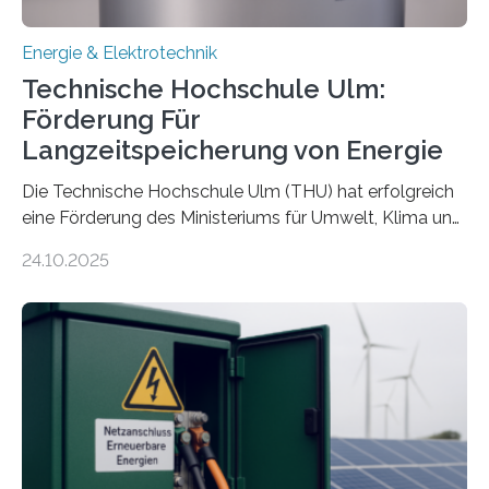
Energie & Elektrotechnik
Technische Hochschule Ulm:
Förderung Für
Langzeitspeicherung von Energie
Die Technische Hochschule Ulm (THU) hat erfolgreich
eine Förderung des Ministeriums für Umwelt, Klima und
Energiewirtschaft Baden-Württemberg für das
24.10.2025
Forschungsprojekt „LAGER – Langzeitspeicherung in
energieflexiblen, sektorintegrierten Liegenschaften und
Quartieren“ eingeworben. Ziel des Projekts ist die
Entwicklung, Erprobung und Demonstration von
Konzepten zur langfristigen Energiespeicherung in
sektorübergreifend vernetzten Energiesystemen. Das
Projekt startete am 15. Oktober 2025, hat eine Laufzeit
von drei Jahren und ein Gesamtvolumen von rund 2,9
Millionen Euro, wovon 2,6 Millionen Euro durch das