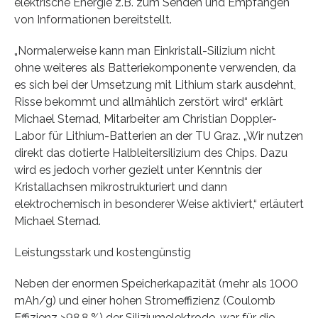
elektrische Energie z.B. zum Senden und Empfangen
von Informationen bereitstellt.
„Normalerweise kann man Einkristall-Silizium nicht
ohne weiteres als Batteriekomponente verwenden, da
es sich bei der Umsetzung mit Lithium stark ausdehnt,
Risse bekommt und allmählich zerstört wird“ erklärt
Michael Sternad, Mitarbeiter am Christian Doppler-
Labor für Lithium-Batterien an der TU Graz. „Wir nutzen
direkt das dotierte Halbleitersilizium des Chips. Dazu
wird es jedoch vorher gezielt unter Kenntnis der
Kristallachsen mikrostrukturiert und dann
elektrochemisch in besonderer Weise aktiviert,“ erläutert
Michael Sternad.
Leistungsstark und kostengünstig
Neben der enormen Speicherkapazität (mehr als 1000
mAh/g) und einer hohen Stromeffizienz (Coulomb
Effizienz >98.8 %) der Siliziumelektrode, war für die