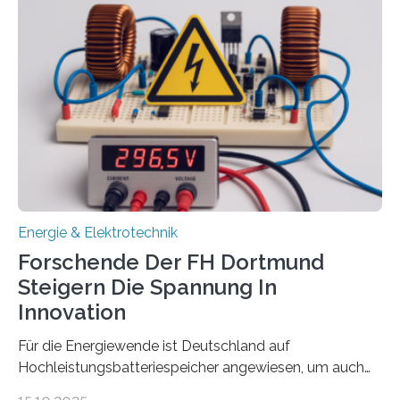
Energietechnologien werden vom Europäischen
Sozialfonds Plus (ESF+) gefördert – mit einer
Gesamtsumme von mehr als zwei Millionen Euro.
Damit zählt die Hochschule zu den großen
Gewinnerinnen der aktuellen Förderrunde des
Bayerischen Wissenschaftsministeriums. Im
Mittelpunkt steht der direkte Wissenstransfer: Neue
wissenschaftliche Erkenntnisse sollen rasch in die
Praxis…
Energie & Elektrotechnik
Forschende Der FH Dortmund
Steigern Die Spannung In
Innovation
Für die Energiewende ist Deutschland auf
Hochleistungsbatteriespeicher angewiesen, um auch
bei Windstille und Dunkelheit Strom bereitzustellen.