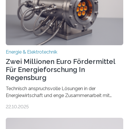
(EE-Anlagen) ist entscheidend für die Energiewende.
Denn ohne Anschluss an das Netz kann kein Strom
eingespeist werden. Nach dem Erneuerbare-Energien-
Gesetz (EEG) sind Netzbetreiber…
Energie & Elektrotechnik
Zwei Millionen Euro Fördermittel
Für Energieforschung In
Regensburg
Technisch anspruchsvolle Lösungen in der
Energiewirtschaft und enge Zusammenarbeit mit
Unternehmen in der Region: Das zeichnet die beiden
22.10.2025
neuen EU-geförderten Transfer-Projekte zu
Wasserstoff und Energienetzen der OTH Regensburg
aus. Zwei Forschungsprojekte im Bereich nachhaltiger