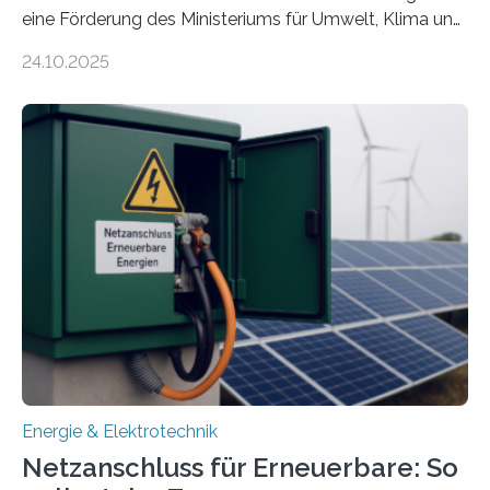
eine Förderung des Ministeriums für Umwelt, Klima und
Energiewirtschaft Baden-Württemberg für das
24.10.2025
Forschungsprojekt „LAGER – Langzeitspeicherung in
energieflexiblen, sektorintegrierten Liegenschaften und
Quartieren“ eingeworben. Ziel des Projekts ist die
Entwicklung, Erprobung und Demonstration von
Konzepten zur langfristigen Energiespeicherung in
sektorübergreifend vernetzten Energiesystemen. Das
Projekt startete am 15. Oktober 2025, hat eine Laufzeit
von drei Jahren und ein Gesamtvolumen von rund 2,9
Millionen Euro, wovon 2,6 Millionen Euro durch das
Ministerium für Umwelt, Klima und…
Energie & Elektrotechnik
Netzanschluss für Erneuerbare: So