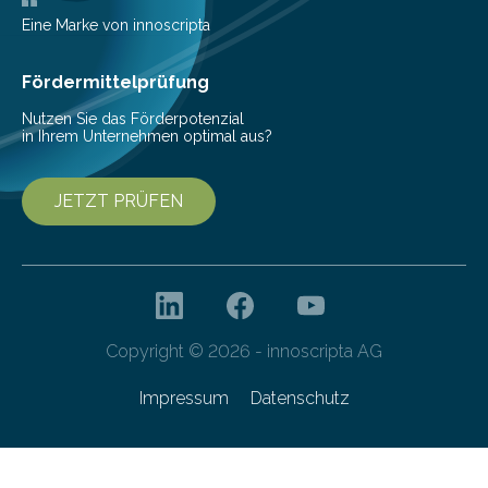
einer bestimmten Zeitspanne benötigt wird. Sie steht
Eine Marke von innoscripta
als Watt-Angabe…
Fördermittelprüfung
Nutzen Sie das Förderpotenzial
in Ihrem Unternehmen optimal aus?
JETZT PRÜFEN
Copyright © 2026 - innoscripta AG
Impressum
Datenschutz