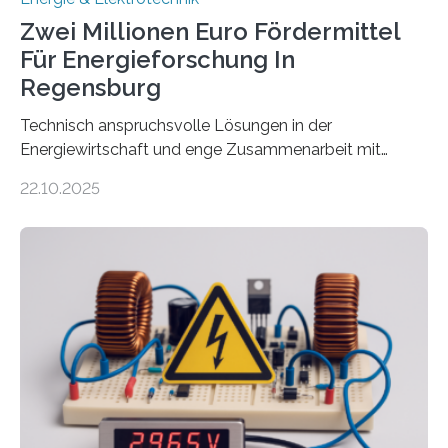
Zwei Millionen Euro Fördermittel
Für Energieforschung In
Regensburg
Technisch anspruchsvolle Lösungen in der
Energiewirtschaft und enge Zusammenarbeit mit
Unternehmen in der Region: Das zeichnet die beiden
22.10.2025
neuen EU-geförderten Transfer-Projekte zu
Wasserstoff und Energienetzen der OTH Regensburg
aus. Zwei Forschungsprojekte im Bereich nachhaltiger
Energietechnologien werden vom Europäischen
Sozialfonds Plus (ESF+) gefördert – mit einer
Gesamtsumme von mehr als zwei Millionen Euro.
Damit zählt die Hochschule zu den großen
Gewinnerinnen der aktuellen Förderrunde des
Bayerischen Wissenschaftsministeriums. Im
Mittelpunkt steht der direkte Wissenstransfer: Neue
wissenschaftliche Erkenntnisse sollen rasch in die