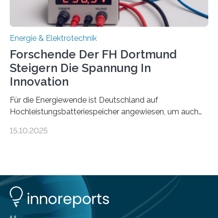
Praxis…
Energie & Elektrotechnik
Forschende Der FH Dortmund
Steigern Die Spannung In
Innovation
Für die Energiewende ist Deutschland auf
Hochleistungsbatteriespeicher angewiesen, um auch
bei Windstille und Dunkelheit Strom bereitzustellen.
15.10.2025
Doch mit der immensen Zahl einzelner Batteriezellen,
die in diesen Anlagen verkabelt werden, steigen die
Energieverluste. Am Fachbereich Elektrotechnik der
Fachhochschule Dortmund wollen Forschende im
Projekt KV-BATT diese Verluste reduzieren und
erhöhen dazu die Spannung um das Zehn- bis
Zwanzigfache. Ein kleiner Exkurs zurück in die Schulzeit:
Die elektrische Leistung beschreibt, wie viel Energie in