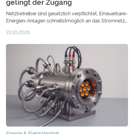
gelingt der Zugang
Netzbetreiber sind gesetzlich verpflichtet, Erneuerbare-
Energien-Anlagen schnellstmöglich an das Stromnetz
anzuschließen und die Stromeinspeisung zu
23.10.2025
ermöglichen. Doch der dafür nötige Netzausbau hinkt
in Deutschland hinterher und es kommt nicht selten zu
einem „Anschlussstau“. Die Stiftung
Umweltenergierecht hat den Rechtsrahmen in einem
neuen Bericht für die Praxis eingeordnet – inklusive der
Rolle von flexiblen Netzanschlussvereinbarungen. Der
Netzanschluss von Erneuerbare-Energien-Anlagen
(EE-Anlagen) ist entscheidend für die Energiewende.
Denn ohne Anschluss an das Netz kann kein Strom
eingespeist werden. Nach dem Erneuerbare-Energien-
Gesetz (EEG) sind Netzbetreiber…
Energie & Elektrotechnik