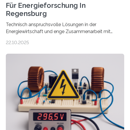
Für Energieforschung In
Regensburg
Technisch anspruchsvolle Lösungen in der
Energiewirtschaft und enge Zusammenarbeit mit
Unternehmen in der Region: Das zeichnet die beiden
22.10.2025
neuen EU-geförderten Transfer-Projekte zu
Wasserstoff und Energienetzen der OTH Regensburg
aus. Zwei Forschungsprojekte im Bereich nachhaltiger
Energietechnologien werden vom Europäischen
Sozialfonds Plus (ESF+) gefördert – mit einer
Gesamtsumme von mehr als zwei Millionen Euro.
Damit zählt die Hochschule zu den großen
Gewinnerinnen der aktuellen Förderrunde des
Bayerischen Wissenschaftsministeriums. Im
Mittelpunkt steht der direkte Wissenstransfer: Neue
wissenschaftliche Erkenntnisse sollen rasch in die
Praxis…