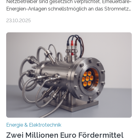
Netzbetreiber sind gesetzlich verpflichtet, Erneuerbare-
Energien-Anlagen schnellstmöglich an das Stromnetz
anzuschließen und die Stromeinspeisung zu
23.10.2025
ermöglichen. Doch der dafür nötige Netzausbau hinkt
in Deutschland hinterher und es kommt nicht selten zu
einem „Anschlussstau“. Die Stiftung
Umweltenergierecht hat den Rechtsrahmen in einem
neuen Bericht für die Praxis eingeordnet – inklusive der
Rolle von flexiblen Netzanschlussvereinbarungen. Der
Netzanschluss von Erneuerbare-Energien-Anlagen
(EE-Anlagen) ist entscheidend für die Energiewende.
Denn ohne Anschluss an das Netz kann kein Strom
eingespeist werden. Nach dem Erneuerbare-Energien-
Gesetz (EEG) sind Netzbetreiber…
Energie & Elektrotechnik
Zwei Millionen Euro Fördermittel