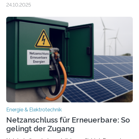
Energiewirtschaft Baden-Württemberg für das
24.10.2025
Forschungsprojekt „LAGER – Langzeitspeicherung in
energieflexiblen, sektorintegrierten Liegenschaften und
Quartieren“ eingeworben. Ziel des Projekts ist die
Entwicklung, Erprobung und Demonstration von
Konzepten zur langfristigen Energiespeicherung in
sektorübergreifend vernetzten Energiesystemen. Das
Projekt startete am 15. Oktober 2025, hat eine Laufzeit
von drei Jahren und ein Gesamtvolumen von rund 2,9
Millionen Euro, wovon 2,6 Millionen Euro durch das
Ministerium für Umwelt, Klima und…
Energie & Elektrotechnik
Netzanschluss für Erneuerbare: So
gelingt der Zugang