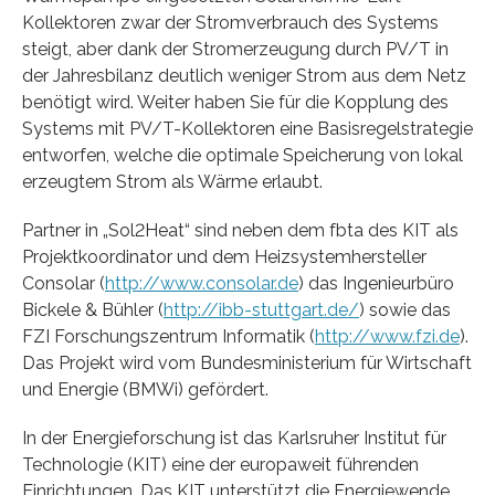
Kollektoren zwar der Stromverbrauch des Systems
steigt, aber dank der Stromerzeugung durch PV/T in
der Jahresbilanz deutlich weniger Strom aus dem Netz
benötigt wird. Weiter haben Sie für die Kopplung des
Systems mit PV/T-Kollektoren eine Basisregelstrategie
entworfen, welche die optimale Speicherung von lokal
erzeugtem Strom als Wärme erlaubt.
Partner in „Sol2Heat“ sind neben dem fbta des KIT als
Projektkoordinator und dem Heizsystemhersteller
Consolar (
http://www.consolar.de
) das Ingenieurbüro
Bickele & Bühler (
http://ibb-stuttgart.de/
) sowie das
FZI Forschungszentrum Informatik (
http://www.fzi.de
).
Das Projekt wird vom Bundesministerium für Wirtschaft
und Energie (BMWi) gefördert.
In der Energieforschung ist das Karlsruher Institut für
Technologie (KIT) eine der europaweit führenden
Einrichtungen. Das KIT unterstützt die Energiewende