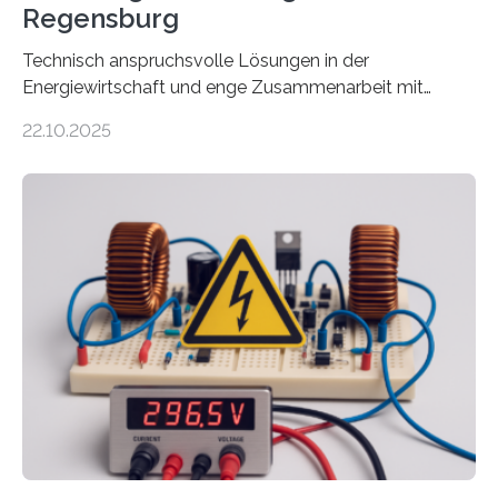
Regensburg
Technisch anspruchsvolle Lösungen in der
Energiewirtschaft und enge Zusammenarbeit mit
Unternehmen in der Region: Das zeichnet die beiden
22.10.2025
neuen EU-geförderten Transfer-Projekte zu
Wasserstoff und Energienetzen der OTH Regensburg
aus. Zwei Forschungsprojekte im Bereich nachhaltiger
Energietechnologien werden vom Europäischen
Sozialfonds Plus (ESF+) gefördert – mit einer
Gesamtsumme von mehr als zwei Millionen Euro.
Damit zählt die Hochschule zu den großen
Gewinnerinnen der aktuellen Förderrunde des
Bayerischen Wissenschaftsministeriums. Im
Mittelpunkt steht der direkte Wissenstransfer: Neue
wissenschaftliche Erkenntnisse sollen rasch in die
Praxis…