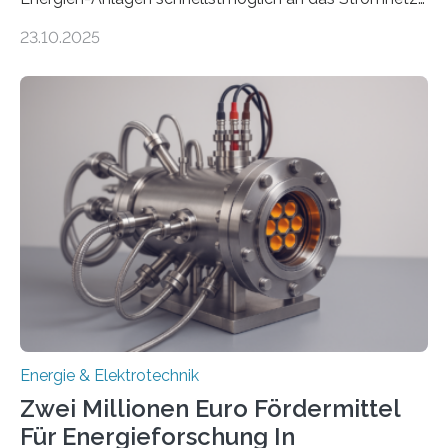
anzuschließen und die Stromeinspeisung zu
23.10.2025
ermöglichen. Doch der dafür nötige Netzausbau hinkt
in Deutschland hinterher und es kommt nicht selten zu
einem „Anschlussstau“. Die Stiftung
Umweltenergierecht hat den Rechtsrahmen in einem
neuen Bericht für die Praxis eingeordnet – inklusive der
Rolle von flexiblen Netzanschlussvereinbarungen. Der
Netzanschluss von Erneuerbare-Energien-Anlagen
(EE-Anlagen) ist entscheidend für die Energiewende.
Denn ohne Anschluss an das Netz kann kein Strom
eingespeist werden. Nach dem Erneuerbare-Energien-
Gesetz (EEG) sind Netzbetreiber…
Energie & Elektrotechnik
Zwei Millionen Euro Fördermittel
Für Energieforschung In