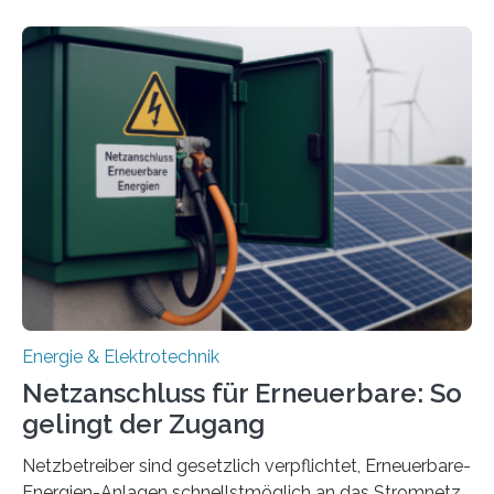
energieflexiblen, sektorintegrierten Liegenschaften und
Quartieren“ eingeworben. Ziel des Projekts ist die
Entwicklung, Erprobung und Demonstration von
Konzepten zur langfristigen Energiespeicherung in
sektorübergreifend vernetzten Energiesystemen. Das
Projekt startete am 15. Oktober 2025, hat eine Laufzeit
von drei Jahren und ein Gesamtvolumen von rund 2,9
Millionen Euro, wovon 2,6 Millionen Euro durch das
Ministerium für Umwelt, Klima und…
Energie & Elektrotechnik
Netzanschluss für Erneuerbare: So
gelingt der Zugang
Netzbetreiber sind gesetzlich verpflichtet, Erneuerbare-
Energien-Anlagen schnellstmöglich an das Stromnetz