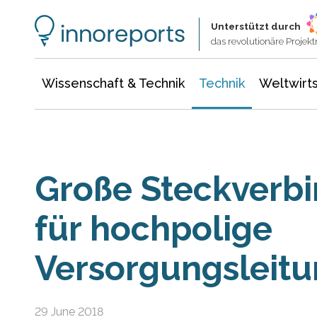
Wissenschaft & Technik
Informationstechnologie
Energie & Elektrotechnik
Unterstützt durch
das revolutionäre Proje
Wissenschaft & Technik
Technik
Weltwirts
Große Steckverb
für hochpolige
Versorgungsleit
29 June 2018