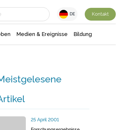
 Leben
Medien & Ereignisse
Interdisziplinäre Forschung
Veranstaltungsnachrichten
n Chemie
Gesellschaftswissenschaften
Kontakt
DE
eben
Medien & Ereignisse
Bildung
Meistgelesene
Artikel
25 April 2001
Forschungsergebnisse