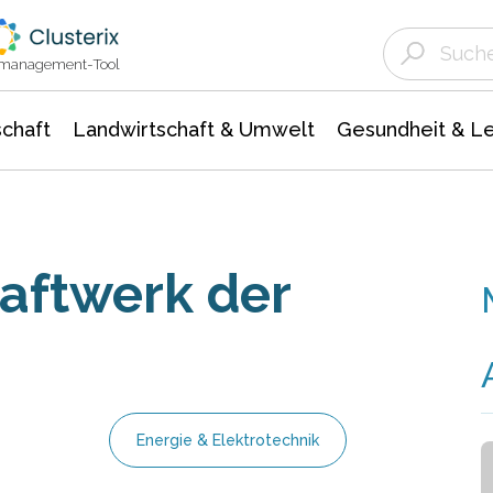
Landwirtschaft & Umwelt
Gesundheit &
Agrar- Forstwissenschaften
Unternehmensmeldungen
Biowissenschafte
Ökologie Umwelt- Naturschutz
ktmanagement-Tool
chaft
Landwirtschaft & Umwelt
Gesundheit & L
aftwerk der
Energie & Elektrotechnik