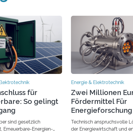
Elektrotechnik
Energie & Elektrotechnik
schluss für
Zwei Millionen Eu
rbare: So gelingt
Fördermittel Für
gang
Energieforschung 
Regensburg
ber sind gesetzlich
Technisch anspruchsvolle L
et, Erneuerbare-Energien-
der Energiewirtschaft und e