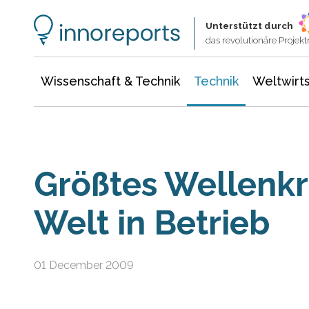
Wissenschaft & Technik
Informationstechnologie
Energie & Elektrotechnik
Unterstützt durch
das revolutionäre Proje
Wissenschaft & Technik
Technik
Weltwirts
Größtes Wellenkr
Welt in Betrieb
01 December 2009