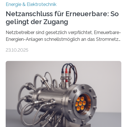
Energie & Elektrotechnik
Netzanschluss für Erneuerbare: So
gelingt der Zugang
Netzbetreiber sind gesetzlich verpflichtet, Erneuerbare-
Energien-Anlagen schnellstmöglich an das Stromnetz
anzuschließen und die Stromeinspeisung zu
23.10.2025
ermöglichen. Doch der dafür nötige Netzausbau hinkt
in Deutschland hinterher und es kommt nicht selten zu
einem „Anschlussstau“. Die Stiftung
Umweltenergierecht hat den Rechtsrahmen in einem
neuen Bericht für die Praxis eingeordnet – inklusive der
Rolle von flexiblen Netzanschlussvereinbarungen. Der
Netzanschluss von Erneuerbare-Energien-Anlagen
(EE-Anlagen) ist entscheidend für die Energiewende.
Denn ohne Anschluss an das Netz kann kein Strom
eingespeist werden. Nach dem Erneuerbare-Energien-
Gesetz (EEG) sind Netzbetreiber…