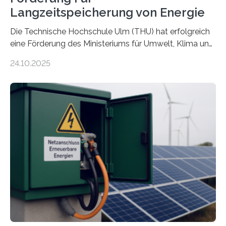
Langzeitspeicherung von Energie
Die Technische Hochschule Ulm (THU) hat erfolgreich
eine Förderung des Ministeriums für Umwelt, Klima und
Energiewirtschaft Baden-Württemberg für das
24.10.2025
Forschungsprojekt „LAGER – Langzeitspeicherung in
energieflexiblen, sektorintegrierten Liegenschaften und
Quartieren“ eingeworben. Ziel des Projekts ist die
Entwicklung, Erprobung und Demonstration von
Konzepten zur langfristigen Energiespeicherung in
sektorübergreifend vernetzten Energiesystemen. Das
Projekt startete am 15. Oktober 2025, hat eine Laufzeit
von drei Jahren und ein Gesamtvolumen von rund 2,9
Millionen Euro, wovon 2,6 Millionen Euro durch das
Ministerium für Umwelt, Klima und…