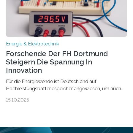
Bayerischen Wissenschaftsministeriums. Im
Mittelpunkt steht der direkte Wissenstransfer: Neue
wissenschaftliche Erkenntnisse sollen rasch in die
Praxis…
Energie & Elektrotechnik
Forschende Der FH Dortmund
Steigern Die Spannung In
Innovation
Für die Energiewende ist Deutschland auf
Hochleistungsbatteriespeicher angewiesen, um auch
bei Windstille und Dunkelheit Strom bereitzustellen.
15.10.2025
Doch mit der immensen Zahl einzelner Batteriezellen,
die in diesen Anlagen verkabelt werden, steigen die
Energieverluste. Am Fachbereich Elektrotechnik der
Fachhochschule Dortmund wollen Forschende im
Projekt KV-BATT diese Verluste reduzieren und