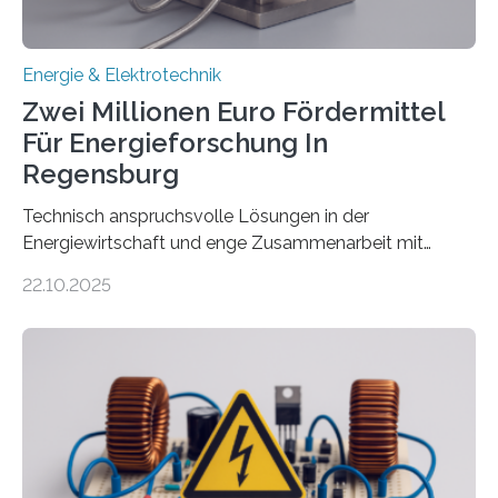
Energie & Elektrotechnik
Zwei Millionen Euro Fördermittel
Für Energieforschung In
Regensburg
Technisch anspruchsvolle Lösungen in der
Energiewirtschaft und enge Zusammenarbeit mit
Unternehmen in der Region: Das zeichnet die beiden
22.10.2025
neuen EU-geförderten Transfer-Projekte zu
Wasserstoff und Energienetzen der OTH Regensburg
aus. Zwei Forschungsprojekte im Bereich nachhaltiger
Energietechnologien werden vom Europäischen
Sozialfonds Plus (ESF+) gefördert – mit einer
Gesamtsumme von mehr als zwei Millionen Euro.
Damit zählt die Hochschule zu den großen
Gewinnerinnen der aktuellen Förderrunde des