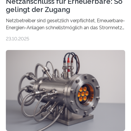
Netzanschluss für Erneuerbare: So
gelingt der Zugang
Netzbetreiber sind gesetzlich verpflichtet, Erneuerbare-
Energien-Anlagen schnellstmöglich an das Stromnetz
anzuschließen und die Stromeinspeisung zu
23.10.2025
ermöglichen. Doch der dafür nötige Netzausbau hinkt
in Deutschland hinterher und es kommt nicht selten zu
einem „Anschlussstau“. Die Stiftung
Umweltenergierecht hat den Rechtsrahmen in einem
neuen Bericht für die Praxis eingeordnet – inklusive der
Rolle von flexiblen Netzanschlussvereinbarungen. Der
Netzanschluss von Erneuerbare-Energien-Anlagen
(EE-Anlagen) ist entscheidend für die Energiewende.
Denn ohne Anschluss an das Netz kann kein Strom
eingespeist werden. Nach dem Erneuerbare-Energien-
Gesetz (EEG) sind Netzbetreiber…