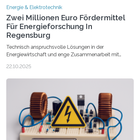
Energie & Elektrotechnik
Zwei Millionen Euro Fördermittel
Für Energieforschung In
Regensburg
Technisch anspruchsvolle Lösungen in der
Energiewirtschaft und enge Zusammenarbeit mit
Unternehmen in der Region: Das zeichnet die beiden
22.10.2025
neuen EU-geförderten Transfer-Projekte zu
Wasserstoff und Energienetzen der OTH Regensburg
aus. Zwei Forschungsprojekte im Bereich nachhaltiger
Energietechnologien werden vom Europäischen
Sozialfonds Plus (ESF+) gefördert – mit einer
Gesamtsumme von mehr als zwei Millionen Euro.
Damit zählt die Hochschule zu den großen
Gewinnerinnen der aktuellen Förderrunde des
Bayerischen Wissenschaftsministeriums. Im
Mittelpunkt steht der direkte Wissenstransfer: Neue