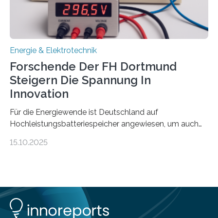
wissenschaftliche Erkenntnisse sollen rasch in die
Praxis…
Energie & Elektrotechnik
Forschende Der FH Dortmund
Steigern Die Spannung In
Innovation
Für die Energiewende ist Deutschland auf
Hochleistungsbatteriespeicher angewiesen, um auch
bei Windstille und Dunkelheit Strom bereitzustellen.
15.10.2025
Doch mit der immensen Zahl einzelner Batteriezellen,
die in diesen Anlagen verkabelt werden, steigen die
Energieverluste. Am Fachbereich Elektrotechnik der
Fachhochschule Dortmund wollen Forschende im
Projekt KV-BATT diese Verluste reduzieren und
erhöhen dazu die Spannung um das Zehn- bis
Zwanzigfache. Ein kleiner Exkurs zurück in die Schulzeit: