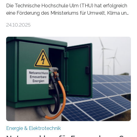
Die Technische Hochschule Ulm (THU) hat erfolgreich
eine Förderung des Ministeriums für Umwelt, Klima und
Energiewirtschaft Baden-Württemberg für das
24.10.2025
Forschungsprojekt „LAGER – Langzeitspeicherung in
energieflexiblen, sektorintegrierten Liegenschaften und
Quartieren“ eingeworben. Ziel des Projekts ist die
Entwicklung, Erprobung und Demonstration von
Konzepten zur langfristigen Energiespeicherung in
sektorübergreifend vernetzten Energiesystemen. Das
Projekt startete am 15. Oktober 2025, hat eine Laufzeit
von drei Jahren und ein Gesamtvolumen von rund 2,9
Millionen Euro, wovon 2,6 Millionen Euro durch das
Ministerium für Umwelt, Klima und…
Energie & Elektrotechnik