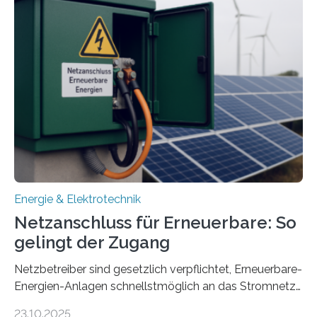
Quartieren“ eingeworben. Ziel des Projekts ist die
Entwicklung, Erprobung und Demonstration von
Konzepten zur langfristigen Energiespeicherung in
sektorübergreifend vernetzten Energiesystemen. Das
Projekt startete am 15. Oktober 2025, hat eine Laufzeit
von drei Jahren und ein Gesamtvolumen von rund 2,9
Millionen Euro, wovon 2,6 Millionen Euro durch das
Ministerium für Umwelt, Klima und…
Energie & Elektrotechnik
Netzanschluss für Erneuerbare: So
gelingt der Zugang
Netzbetreiber sind gesetzlich verpflichtet, Erneuerbare-
Energien-Anlagen schnellstmöglich an das Stromnetz
anzuschließen und die Stromeinspeisung zu
23.10.2025