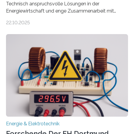
Technisch anspruchsvolle Lösungen in der
Energiewirtschaft und enge Zusammenarbeit mit
Unternehmen in der Region: Das zeichnet die beiden
22.10.2025
neuen EU-geförderten Transfer-Projekte zu
Wasserstoff und Energienetzen der OTH Regensburg
aus. Zwei Forschungsprojekte im Bereich nachhaltiger
Energietechnologien werden vom Europäischen
Sozialfonds Plus (ESF+) gefördert – mit einer
Gesamtsumme von mehr als zwei Millionen Euro.
Damit zählt die Hochschule zu den großen
Gewinnerinnen der aktuellen Förderrunde des
Bayerischen Wissenschaftsministeriums. Im
Mittelpunkt steht der direkte Wissenstransfer: Neue
wissenschaftliche Erkenntnisse sollen rasch in die
Praxis…
Energie & Elektrotechnik
Forschende Der FH Dortmund