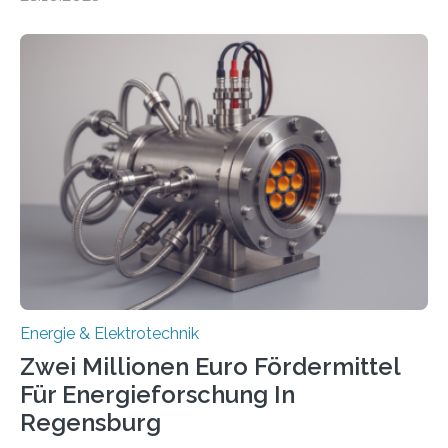
ermöglichen. Doch der dafür nötige Netzausbau hinkt
in Deutschland hinterher und es kommt nicht selten zu
einem „Anschlussstau“. Die Stiftung
Umweltenergierecht hat den Rechtsrahmen in einem
neuen Bericht für die Praxis eingeordnet – inklusive der
Rolle von flexiblen Netzanschlussvereinbarungen. Der
Netzanschluss von Erneuerbare-Energien-Anlagen
(EE-Anlagen) ist entscheidend für die Energiewende.
Denn ohne Anschluss an das Netz kann kein Strom
eingespeist werden. Nach dem Erneuerbare-Energien-
Gesetz (EEG) sind Netzbetreiber…
Energie & Elektrotechnik
Zwei Millionen Euro Fördermittel
Für Energieforschung In
Regensburg