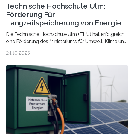
Technische Hochschule Ulm:
Förderung Für
Langzeitspeicherung von Energie
Die Technische Hochschule Ulm (THU) hat erfolgreich
eine Förderung des Ministeriums für Umwelt, Klima und
Energiewirtschaft Baden-Württemberg für das
24.10.2025
Forschungsprojekt „LAGER – Langzeitspeicherung in
energieflexiblen, sektorintegrierten Liegenschaften und
Quartieren“ eingeworben. Ziel des Projekts ist die
Entwicklung, Erprobung und Demonstration von
Konzepten zur langfristigen Energiespeicherung in
sektorübergreifend vernetzten Energiesystemen. Das
Projekt startete am 15. Oktober 2025, hat eine Laufzeit
von drei Jahren und ein Gesamtvolumen von rund 2,9
Millionen Euro, wovon 2,6 Millionen Euro durch das
Ministerium für Umwelt, Klima und…