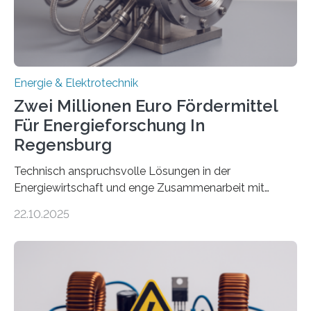
eingespeist werden. Nach dem Erneuerbare-Energien-
Gesetz (EEG) sind Netzbetreiber…
Energie & Elektrotechnik
Zwei Millionen Euro Fördermittel
Für Energieforschung In
Regensburg
Technisch anspruchsvolle Lösungen in der
Energiewirtschaft und enge Zusammenarbeit mit
Unternehmen in der Region: Das zeichnet die beiden
22.10.2025
neuen EU-geförderten Transfer-Projekte zu
Wasserstoff und Energienetzen der OTH Regensburg
aus. Zwei Forschungsprojekte im Bereich nachhaltiger
Energietechnologien werden vom Europäischen
Sozialfonds Plus (ESF+) gefördert – mit einer
Gesamtsumme von mehr als zwei Millionen Euro.