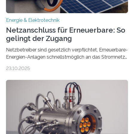
Energie & Elektrotechnik
Netzanschluss für Erneuerbare: So
gelingt der Zugang
Netzbetreiber sind gesetzlich verpflichtet, Erneuerbare-
Energien-Anlagen schnellstmöglich an das Stromnetz
anzuschließen und die Stromeinspeisung zu
23.10.2025
ermöglichen. Doch der dafür nötige Netzausbau hinkt
in Deutschland hinterher und es kommt nicht selten zu
einem „Anschlussstau“. Die Stiftung
Umweltenergierecht hat den Rechtsrahmen in einem
neuen Bericht für die Praxis eingeordnet – inklusive der
Rolle von flexiblen Netzanschlussvereinbarungen. Der
Netzanschluss von Erneuerbare-Energien-Anlagen
(EE-Anlagen) ist entscheidend für die Energiewende.
Denn ohne Anschluss an das Netz kann kein Strom