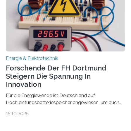
Damit zählt die Hochschule zu den großen
Gewinnerinnen der aktuellen Förderrunde des
Bayerischen Wissenschaftsministeriums. Im
Mittelpunkt steht der direkte Wissenstransfer: Neue
wissenschaftliche Erkenntnisse sollen rasch in die
Praxis…
Energie & Elektrotechnik
Forschende Der FH Dortmund
Steigern Die Spannung In
Innovation
Für die Energiewende ist Deutschland auf
Hochleistungsbatteriespeicher angewiesen, um auch
bei Windstille und Dunkelheit Strom bereitzustellen.
15.10.2025
Doch mit der immensen Zahl einzelner Batteriezellen,
die in diesen Anlagen verkabelt werden, steigen die
Energieverluste. Am Fachbereich Elektrotechnik der