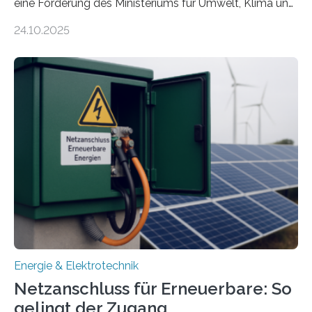
eine Förderung des Ministeriums für Umwelt, Klima und
Energiewirtschaft Baden-Württemberg für das
24.10.2025
Forschungsprojekt „LAGER – Langzeitspeicherung in
energieflexiblen, sektorintegrierten Liegenschaften und
Quartieren“ eingeworben. Ziel des Projekts ist die
Entwicklung, Erprobung und Demonstration von
Konzepten zur langfristigen Energiespeicherung in
sektorübergreifend vernetzten Energiesystemen. Das
Projekt startete am 15. Oktober 2025, hat eine Laufzeit
von drei Jahren und ein Gesamtvolumen von rund 2,9
Millionen Euro, wovon 2,6 Millionen Euro durch das
Ministerium für Umwelt, Klima und…
Energie & Elektrotechnik
Netzanschluss für Erneuerbare: So
gelingt der Zugang