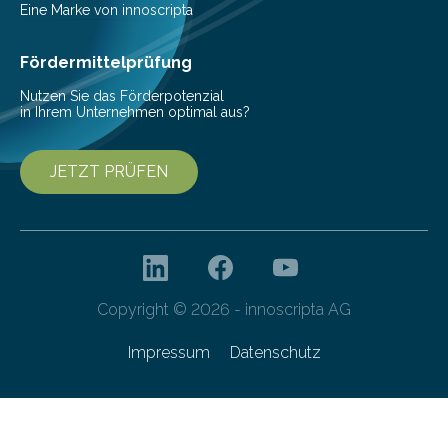
einer bestimmten Zeitspanne benötigt wird. Sie steht
Eine Marke von innoscripta
als Watt-Angabe…
Fördermittelprüfung
Nutzen Sie das Förderpotenzial
in Ihrem Unternehmen optimal aus?
JETZT PRÜFEN
Copyright © 2026 - innoscripta AG
Impressum
Datenschutz