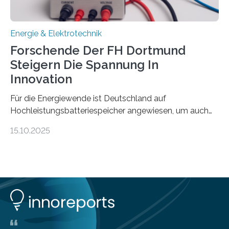
Praxis…
Energie & Elektrotechnik
Forschende Der FH Dortmund
Steigern Die Spannung In
Innovation
Für die Energiewende ist Deutschland auf
Hochleistungsbatteriespeicher angewiesen, um auch
bei Windstille und Dunkelheit Strom bereitzustellen.
15.10.2025
Doch mit der immensen Zahl einzelner Batteriezellen,
die in diesen Anlagen verkabelt werden, steigen die
Energieverluste. Am Fachbereich Elektrotechnik der
Fachhochschule Dortmund wollen Forschende im
Projekt KV-BATT diese Verluste reduzieren und
erhöhen dazu die Spannung um das Zehn- bis
Zwanzigfache. Ein kleiner Exkurs zurück in die Schulzeit:
Die elektrische Leistung beschreibt, wie viel Energie in