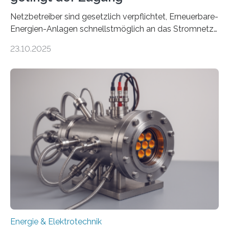
Netzbetreiber sind gesetzlich verpflichtet, Erneuerbare-
Energien-Anlagen schnellstmöglich an das Stromnetz
anzuschließen und die Stromeinspeisung zu
23.10.2025
ermöglichen. Doch der dafür nötige Netzausbau hinkt
in Deutschland hinterher und es kommt nicht selten zu
einem „Anschlussstau“. Die Stiftung
Umweltenergierecht hat den Rechtsrahmen in einem
neuen Bericht für die Praxis eingeordnet – inklusive der
Rolle von flexiblen Netzanschlussvereinbarungen. Der
Netzanschluss von Erneuerbare-Energien-Anlagen
(EE-Anlagen) ist entscheidend für die Energiewende.
Denn ohne Anschluss an das Netz kann kein Strom
eingespeist werden. Nach dem Erneuerbare-Energien-
Gesetz (EEG) sind Netzbetreiber…
Energie & Elektrotechnik