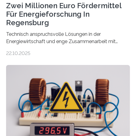
Zwei Millionen Euro Fördermittel
Für Energieforschung In
Regensburg
Technisch anspruchsvolle Lösungen in der
Energiewirtschaft und enge Zusammenarbeit mit
Unternehmen in der Region: Das zeichnet die beiden
22.10.2025
neuen EU-geförderten Transfer-Projekte zu
Wasserstoff und Energienetzen der OTH Regensburg
aus. Zwei Forschungsprojekte im Bereich nachhaltiger
Energietechnologien werden vom Europäischen
Sozialfonds Plus (ESF+) gefördert – mit einer
Gesamtsumme von mehr als zwei Millionen Euro.
Damit zählt die Hochschule zu den großen
Gewinnerinnen der aktuellen Förderrunde des
Bayerischen Wissenschaftsministeriums. Im
Mittelpunkt steht der direkte Wissenstransfer: Neue
wissenschaftliche Erkenntnisse sollen rasch in die