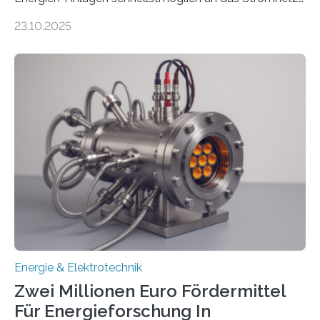
anzuschließen und die Stromeinspeisung zu
23.10.2025
ermöglichen. Doch der dafür nötige Netzausbau hinkt
in Deutschland hinterher und es kommt nicht selten zu
einem „Anschlussstau“. Die Stiftung
Umweltenergierecht hat den Rechtsrahmen in einem
neuen Bericht für die Praxis eingeordnet – inklusive der
Rolle von flexiblen Netzanschlussvereinbarungen. Der
Netzanschluss von Erneuerbare-Energien-Anlagen
(EE-Anlagen) ist entscheidend für die Energiewende.
Denn ohne Anschluss an das Netz kann kein Strom
eingespeist werden. Nach dem Erneuerbare-Energien-
Gesetz (EEG) sind Netzbetreiber…
Energie & Elektrotechnik
Zwei Millionen Euro Fördermittel
Für Energieforschung In