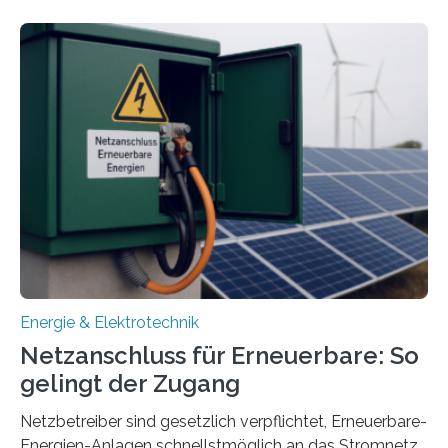
energieflexiblen, sektorintegrierten Liegenschaften und
Quartieren“ eingeworben. Ziel des Projekts ist die
Entwicklung, Erprobung und Demonstration von
Konzepten zur langfristigen Energiespeicherung in
sektorübergreifend vernetzten Energiesystemen. Das
Projekt startete am 15. Oktober 2025, hat eine Laufzeit
von drei Jahren und ein Gesamtvolumen von rund 2,9
Millionen Euro, wovon 2,6 Millionen Euro durch das
Ministerium für Umwelt, Klima und…
Energie & Elektrotechnik
Netzanschluss für Erneuerbare: So
gelingt der Zugang
Netzbetreiber sind gesetzlich verpflichtet, Erneuerbare-
Energien-Anlagen schnellstmöglich an das Stromnetz