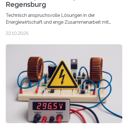
Regensburg
Technisch anspruchsvolle Lösungen in der
Energiewirtschaft und enge Zusammenarbeit mit
Unternehmen in der Region: Das zeichnet die beiden
22.10.2025
neuen EU-geförderten Transfer-Projekte zu
Wasserstoff und Energienetzen der OTH Regensburg
aus. Zwei Forschungsprojekte im Bereich nachhaltiger
Energietechnologien werden vom Europäischen
Sozialfonds Plus (ESF+) gefördert – mit einer
Gesamtsumme von mehr als zwei Millionen Euro.
Damit zählt die Hochschule zu den großen
Gewinnerinnen der aktuellen Förderrunde des
Bayerischen Wissenschaftsministeriums. Im
Mittelpunkt steht der direkte Wissenstransfer: Neue
wissenschaftliche Erkenntnisse sollen rasch in die
Praxis…