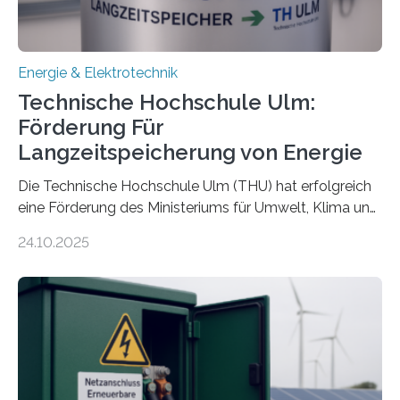
Energie & Elektrotechnik
Technische Hochschule Ulm:
Förderung Für
Langzeitspeicherung von Energie
Die Technische Hochschule Ulm (THU) hat erfolgreich
eine Förderung des Ministeriums für Umwelt, Klima und
Energiewirtschaft Baden-Württemberg für das
24.10.2025
Forschungsprojekt „LAGER – Langzeitspeicherung in
energieflexiblen, sektorintegrierten Liegenschaften und
Quartieren“ eingeworben. Ziel des Projekts ist die
Entwicklung, Erprobung und Demonstration von
Konzepten zur langfristigen Energiespeicherung in
sektorübergreifend vernetzten Energiesystemen. Das
Projekt startete am 15. Oktober 2025, hat eine Laufzeit