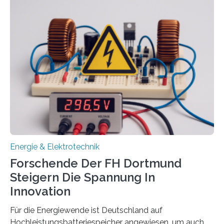
aus. Zwei Forschungsprojekte im Bereich nachhaltiger
Energietechnologien werden vom Europäischen
Sozialfonds Plus (ESF+) gefördert – mit einer
Gesamtsumme von mehr als zwei Millionen Euro.
Damit zählt die Hochschule zu den großen
Gewinnerinnen der aktuellen Förderrunde des
Bayerischen Wissenschaftsministeriums. Im
Mittelpunkt steht der direkte Wissenstransfer: Neue
wissenschaftliche Erkenntnisse sollen rasch in die
Praxis…
Energie & Elektrotechnik
Forschende Der FH Dortmund
Steigern Die Spannung In
Innovation
Für die Energiewende ist Deutschland auf
Hochleistungsbatteriespeicher angewiesen, um auch