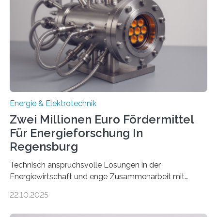
Rolle von flexiblen Netzanschlussvereinbarungen. Der
Netzanschluss von Erneuerbare-Energien-Anlagen
(EE-Anlagen) ist entscheidend für die Energiewende.
Denn ohne Anschluss an das Netz kann kein Strom
eingespeist werden. Nach dem Erneuerbare-Energien-
Gesetz (EEG) sind Netzbetreiber…
Energie & Elektrotechnik
Zwei Millionen Euro Fördermittel
Für Energieforschung In
Regensburg
Technisch anspruchsvolle Lösungen in der
Energiewirtschaft und enge Zusammenarbeit mit
Unternehmen in der Region: Das zeichnet die beiden
22.10.2025
neuen EU-geförderten Transfer-Projekte zu
Wasserstoff und Energienetzen der OTH Regensburg