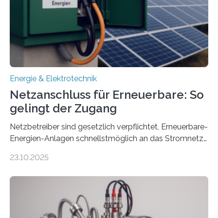
von drei Jahren und ein Gesamtvolumen von rund 2,9
Millionen Euro, wovon 2,6 Millionen Euro durch das
Ministerium für Umwelt, Klima und…
Energie & Elektrotechnik
Netzanschluss für Erneuerbare: So
gelingt der Zugang
Netzbetreiber sind gesetzlich verpflichtet, Erneuerbare-
Energien-Anlagen schnellstmöglich an das Stromnetz
anzuschließen und die Stromeinspeisung zu
23.10.2025
ermöglichen. Doch der dafür nötige Netzausbau hinkt
in Deutschland hinterher und es kommt nicht selten zu
einem „Anschlussstau“. Die Stiftung
Umweltenergierecht hat den Rechtsrahmen in einem
neuen Bericht für die Praxis eingeordnet – inklusive der