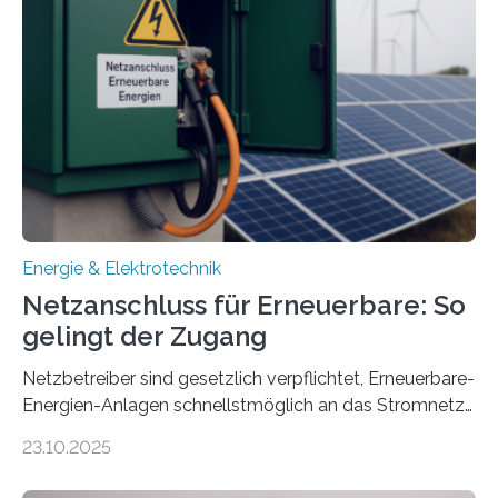
Konzepten zur langfristigen Energiespeicherung in
sektorübergreifend vernetzten Energiesystemen. Das
Projekt startete am 15. Oktober 2025, hat eine Laufzeit
von drei Jahren und ein Gesamtvolumen von rund 2,9
Millionen Euro, wovon 2,6 Millionen Euro durch das
Ministerium für Umwelt, Klima und…
Energie & Elektrotechnik
Netzanschluss für Erneuerbare: So
gelingt der Zugang
Netzbetreiber sind gesetzlich verpflichtet, Erneuerbare-
Energien-Anlagen schnellstmöglich an das Stromnetz
anzuschließen und die Stromeinspeisung zu
23.10.2025
ermöglichen. Doch der dafür nötige Netzausbau hinkt
in Deutschland hinterher und es kommt nicht selten zu