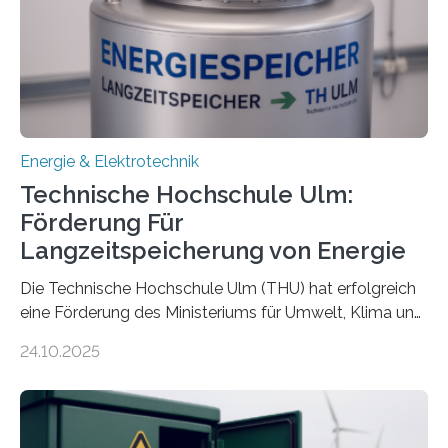
Energie & Elektrotechnik
Technische Hochschule Ulm:
Förderung Für
Langzeitspeicherung von Energie
Die Technische Hochschule Ulm (THU) hat erfolgreich
eine Förderung des Ministeriums für Umwelt, Klima und
Energiewirtschaft Baden-Württemberg für das
24.10.2025
Forschungsprojekt „LAGER – Langzeitspeicherung in
energieflexiblen, sektorintegrierten Liegenschaften und
Quartieren“ eingeworben. Ziel des Projekts ist die
Entwicklung, Erprobung und Demonstration von