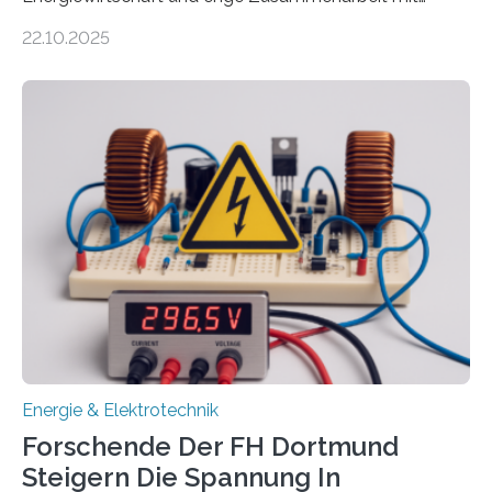
Unternehmen in der Region: Das zeichnet die beiden
22.10.2025
neuen EU-geförderten Transfer-Projekte zu
Wasserstoff und Energienetzen der OTH Regensburg
aus. Zwei Forschungsprojekte im Bereich nachhaltiger
Energietechnologien werden vom Europäischen
Sozialfonds Plus (ESF+) gefördert – mit einer
Gesamtsumme von mehr als zwei Millionen Euro.
Damit zählt die Hochschule zu den großen
Gewinnerinnen der aktuellen Förderrunde des
Bayerischen Wissenschaftsministeriums. Im
Mittelpunkt steht der direkte Wissenstransfer: Neue
wissenschaftliche Erkenntnisse sollen rasch in die
Praxis…
Energie & Elektrotechnik
Forschende Der FH Dortmund
Steigern Die Spannung In