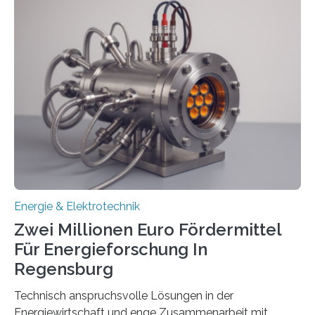
einem „Anschlussstau“. Die Stiftung
Umweltenergierecht hat den Rechtsrahmen in einem
neuen Bericht für die Praxis eingeordnet – inklusive der
Rolle von flexiblen Netzanschlussvereinbarungen. Der
Netzanschluss von Erneuerbare-Energien-Anlagen
(EE-Anlagen) ist entscheidend für die Energiewende.
Denn ohne Anschluss an das Netz kann kein Strom
eingespeist werden. Nach dem Erneuerbare-Energien-
Gesetz (EEG) sind Netzbetreiber…
Energie & Elektrotechnik
Zwei Millionen Euro Fördermittel
Für Energieforschung In
Regensburg
Technisch anspruchsvolle Lösungen in der
Energiewirtschaft und enge Zusammenarbeit mit