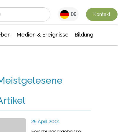
 Leben
Medien & Ereignisse
Interdisziplinäre Forschung
Veranstaltungsnachrichten
n Chemie
Gesellschaftswissenschaften
Kontakt
DE
eben
Medien & Ereignisse
Bildung
Meistgelesene
Artikel
25 April 2001
Forschungsergebnisse