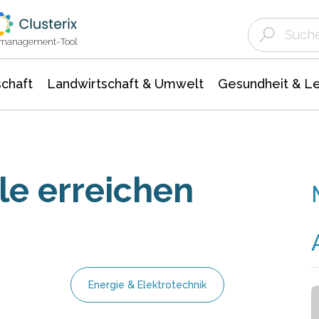
Landwirtschaft & Umwelt
Gesundheit &
Agrar- Forstwissenschaften
Unternehmensmeldungen
Biowissenschafte
Ökologie Umwelt- Naturschutz
ktmanagement-Tool
chaft
Landwirtschaft & Umwelt
Gesundheit & L
e erreichen
Energie & Elektrotechnik