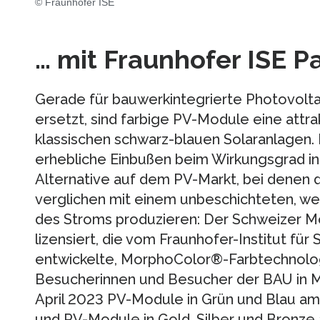
© Fraunhofer ISE
… mit Fraunhofer ISE Pa
Gerade für bauwerkintegrierte Photovoltai
ersetzt, sind farbige PV-Module eine attra
klassischen schwarz-blauen Solaranlagen.
erhebliche Einbußen beim Wirkungsgrad in
Alternative auf dem PV-Markt, bei denen 
verglichen mit einem unbeschichteten, we
des Stroms produzieren: Der Schweizer 
lizensiert, die vom Fraunhofer-Institut fü
entwickelte, MorphoColor®-Farbtechnolog
Besucherinnen und Besucher der BAU in M
April 2023 PV-Module in Grün und Blau am 
und PV-Module in Gold, Silber und Bronze