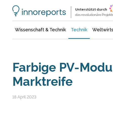
Wissenschaft & Technik
Informationstechnologie
Energie & Elektrotechnik
Unterstützt durch
das revolutionäre Proje
Wissenschaft & Technik
Technik
Weltwirts
Farbige PV-Modul
Marktreife
18 April 2023