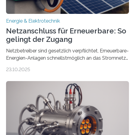
Energie & Elektrotechnik
Netzanschluss für Erneuerbare: So
gelingt der Zugang
Netzbetreiber sind gesetzlich verpflichtet, Erneuerbare-
Energien-Anlagen schnellstmöglich an das Stromnetz
anzuschließen und die Stromeinspeisung zu
23.10.2025
ermöglichen. Doch der dafür nötige Netzausbau hinkt
in Deutschland hinterher und es kommt nicht selten zu
einem „Anschlussstau“. Die Stiftung
Umweltenergierecht hat den Rechtsrahmen in einem
neuen Bericht für die Praxis eingeordnet – inklusive der
Rolle von flexiblen Netzanschlussvereinbarungen. Der
Netzanschluss von Erneuerbare-Energien-Anlagen
(EE-Anlagen) ist entscheidend für die Energiewende.
Denn ohne Anschluss an das Netz kann kein Strom