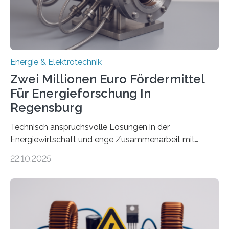
eingespeist werden. Nach dem Erneuerbare-Energien-
Gesetz (EEG) sind Netzbetreiber…
Energie & Elektrotechnik
Zwei Millionen Euro Fördermittel
Für Energieforschung In
Regensburg
Technisch anspruchsvolle Lösungen in der
Energiewirtschaft und enge Zusammenarbeit mit
Unternehmen in der Region: Das zeichnet die beiden
22.10.2025
neuen EU-geförderten Transfer-Projekte zu
Wasserstoff und Energienetzen der OTH Regensburg
aus. Zwei Forschungsprojekte im Bereich nachhaltiger
Energietechnologien werden vom Europäischen
Sozialfonds Plus (ESF+) gefördert – mit einer
Gesamtsumme von mehr als zwei Millionen Euro.