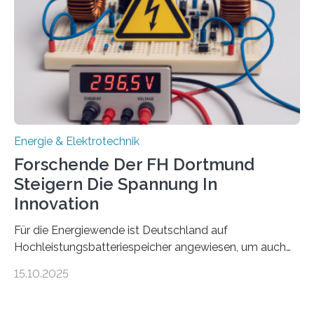
Damit zählt die Hochschule zu den großen
Gewinnerinnen der aktuellen Förderrunde des
Bayerischen Wissenschaftsministeriums. Im
Mittelpunkt steht der direkte Wissenstransfer: Neue
wissenschaftliche Erkenntnisse sollen rasch in die
Praxis…
Energie & Elektrotechnik
Forschende Der FH Dortmund
Steigern Die Spannung In
Innovation
Für die Energiewende ist Deutschland auf
Hochleistungsbatteriespeicher angewiesen, um auch
bei Windstille und Dunkelheit Strom bereitzustellen.
15.10.2025
Doch mit der immensen Zahl einzelner Batteriezellen,
die in diesen Anlagen verkabelt werden, steigen die