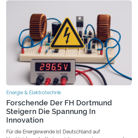
aus. Zwei Forschungsprojekte im Bereich nachhaltiger
Energietechnologien werden vom Europäischen
Sozialfonds Plus (ESF+) gefördert – mit einer
Gesamtsumme von mehr als zwei Millionen Euro.
Damit zählt die Hochschule zu den großen
Gewinnerinnen der aktuellen Förderrunde des
Bayerischen Wissenschaftsministeriums. Im
Mittelpunkt steht der direkte Wissenstransfer: Neue
wissenschaftliche Erkenntnisse sollen rasch in die
Praxis…
Energie & Elektrotechnik
Forschende Der FH Dortmund
Steigern Die Spannung In
Innovation
Für die Energiewende ist Deutschland auf