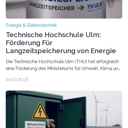
Energie & Elektrotechnik
Technische Hochschule Ulm:
Förderung Für
Langzeitspeicherung von Energie
Die Technische Hochschule Ulm (THU) hat erfolgreich
eine Förderung des Ministeriums für Umwelt, Klima und
Energiewirtschaft Baden-Württemberg für das
24.10.2025
Forschungsprojekt „LAGER – Langzeitspeicherung in
energieflexiblen, sektorintegrierten Liegenschaften und
Quartieren“ eingeworben. Ziel des Projekts ist die
Entwicklung, Erprobung und Demonstration von
Konzepten zur langfristigen Energiespeicherung in
sektorübergreifend vernetzten Energiesystemen. Das
Projekt startete am 15. Oktober 2025, hat eine Laufzeit