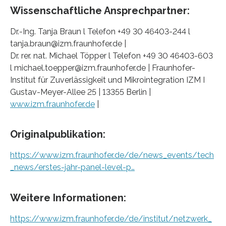
Wissenschaftliche Ansprechpartner:
Dr.-Ing. Tanja Braun l Telefon +49 30 46403-244 l
tanja.braun@izm.fraunhofer.de |
Dr. rer. nat. Michael Töpper l Telefon +49 30 46403-603
l michael.toepper@izm.fraunhofer.de | Fraunhofer-
Institut für Zuverlässigkeit und Mikrointegration IZM I
Gustav-Meyer-Allee 25 | 13355 Berlin |
www.izm.fraunhofer.de
|
Originalpublikation:
https://www.izm.fraunhofer.de/de/news_events/tech
_news/erstes-jahr-panel-level-p…
Weitere Informationen:
https://www.izm.fraunhofer.de/de/institut/netzwerk_