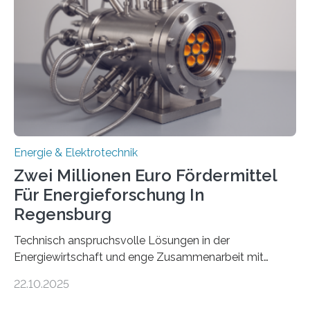
Rolle von flexiblen Netzanschlussvereinbarungen. Der
Netzanschluss von Erneuerbare-Energien-Anlagen
(EE-Anlagen) ist entscheidend für die Energiewende.
Denn ohne Anschluss an das Netz kann kein Strom
eingespeist werden. Nach dem Erneuerbare-Energien-
Gesetz (EEG) sind Netzbetreiber…
Energie & Elektrotechnik
Zwei Millionen Euro Fördermittel
Für Energieforschung In
Regensburg
Technisch anspruchsvolle Lösungen in der
Energiewirtschaft und enge Zusammenarbeit mit
Unternehmen in der Region: Das zeichnet die beiden
22.10.2025
neuen EU-geförderten Transfer-Projekte zu
Wasserstoff und Energienetzen der OTH Regensburg