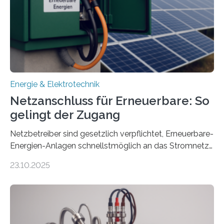
von drei Jahren und ein Gesamtvolumen von rund 2,9
Millionen Euro, wovon 2,6 Millionen Euro durch das
Ministerium für Umwelt, Klima und…
Energie & Elektrotechnik
Netzanschluss für Erneuerbare: So
gelingt der Zugang
Netzbetreiber sind gesetzlich verpflichtet, Erneuerbare-
Energien-Anlagen schnellstmöglich an das Stromnetz
anzuschließen und die Stromeinspeisung zu
23.10.2025
ermöglichen. Doch der dafür nötige Netzausbau hinkt
in Deutschland hinterher und es kommt nicht selten zu
einem „Anschlussstau“. Die Stiftung
Umweltenergierecht hat den Rechtsrahmen in einem
neuen Bericht für die Praxis eingeordnet – inklusive der