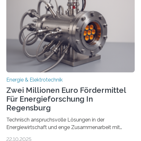
neuen Bericht für die Praxis eingeordnet – inklusive der
Rolle von flexiblen Netzanschlussvereinbarungen. Der
Netzanschluss von Erneuerbare-Energien-Anlagen
(EE-Anlagen) ist entscheidend für die Energiewende.
Denn ohne Anschluss an das Netz kann kein Strom
eingespeist werden. Nach dem Erneuerbare-Energien-
Gesetz (EEG) sind Netzbetreiber…
Energie & Elektrotechnik
Zwei Millionen Euro Fördermittel
Für Energieforschung In
Regensburg
Technisch anspruchsvolle Lösungen in der
Energiewirtschaft und enge Zusammenarbeit mit
Unternehmen in der Region: Das zeichnet die beiden
22.10.2025