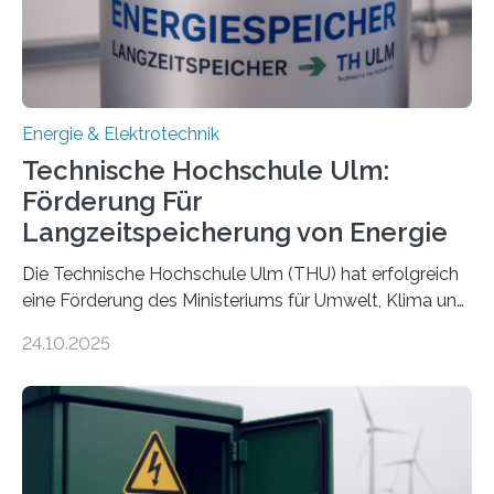
Energie & Elektrotechnik
Technische Hochschule Ulm:
Förderung Für
Langzeitspeicherung von Energie
Die Technische Hochschule Ulm (THU) hat erfolgreich
eine Förderung des Ministeriums für Umwelt, Klima und
Energiewirtschaft Baden-Württemberg für das
24.10.2025
Forschungsprojekt „LAGER – Langzeitspeicherung in
energieflexiblen, sektorintegrierten Liegenschaften und
Quartieren“ eingeworben. Ziel des Projekts ist die
Entwicklung, Erprobung und Demonstration von
Konzepten zur langfristigen Energiespeicherung in
sektorübergreifend vernetzten Energiesystemen. Das