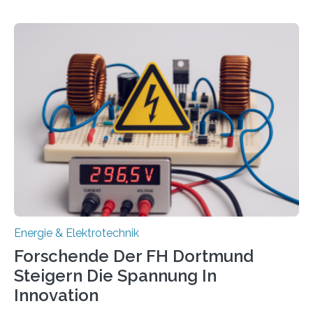
neuen EU-geförderten Transfer-Projekte zu
Wasserstoff und Energienetzen der OTH Regensburg
aus. Zwei Forschungsprojekte im Bereich nachhaltiger
Energietechnologien werden vom Europäischen
Sozialfonds Plus (ESF+) gefördert – mit einer
Gesamtsumme von mehr als zwei Millionen Euro.
Damit zählt die Hochschule zu den großen
Gewinnerinnen der aktuellen Förderrunde des
Bayerischen Wissenschaftsministeriums. Im
Mittelpunkt steht der direkte Wissenstransfer: Neue
wissenschaftliche Erkenntnisse sollen rasch in die
Praxis…
Energie & Elektrotechnik
Forschende Der FH Dortmund
Steigern Die Spannung In
Innovation