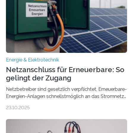
Projekt startete am 15. Oktober 2025, hat eine Laufzeit
von drei Jahren und ein Gesamtvolumen von rund 2,9
Millionen Euro, wovon 2,6 Millionen Euro durch das
Ministerium für Umwelt, Klima und…
Energie & Elektrotechnik
Netzanschluss für Erneuerbare: So
gelingt der Zugang
Netzbetreiber sind gesetzlich verpflichtet, Erneuerbare-
Energien-Anlagen schnellstmöglich an das Stromnetz
anzuschließen und die Stromeinspeisung zu
23.10.2025
ermöglichen. Doch der dafür nötige Netzausbau hinkt
in Deutschland hinterher und es kommt nicht selten zu
einem „Anschlussstau“. Die Stiftung
Umweltenergierecht hat den Rechtsrahmen in einem