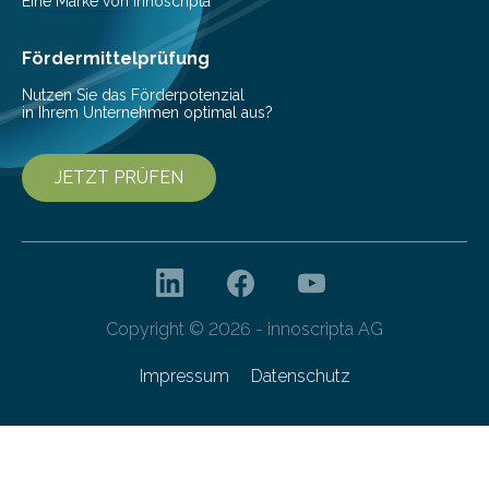
einer bestimmten Zeitspanne benötigt wird. Sie steht
Eine Marke von innoscripta
als Watt-Angabe…
Fördermittelprüfung
Nutzen Sie das Förderpotenzial
in Ihrem Unternehmen optimal aus?
JETZT PRÜFEN
Copyright © 2026 - innoscripta AG
Impressum
Datenschutz