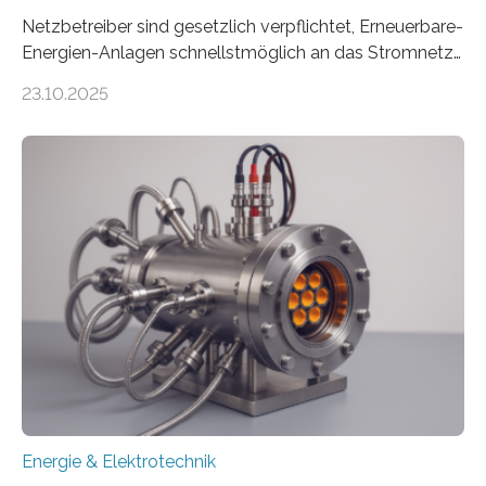
Netzbetreiber sind gesetzlich verpflichtet, Erneuerbare-
Energien-Anlagen schnellstmöglich an das Stromnetz
anzuschließen und die Stromeinspeisung zu
23.10.2025
ermöglichen. Doch der dafür nötige Netzausbau hinkt
in Deutschland hinterher und es kommt nicht selten zu
einem „Anschlussstau“. Die Stiftung
Umweltenergierecht hat den Rechtsrahmen in einem
neuen Bericht für die Praxis eingeordnet – inklusive der
Rolle von flexiblen Netzanschlussvereinbarungen. Der
Netzanschluss von Erneuerbare-Energien-Anlagen
(EE-Anlagen) ist entscheidend für die Energiewende.
Denn ohne Anschluss an das Netz kann kein Strom
eingespeist werden. Nach dem Erneuerbare-Energien-
Gesetz (EEG) sind Netzbetreiber…
Energie & Elektrotechnik