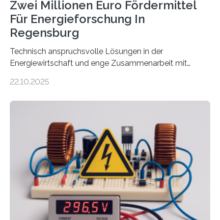
Zwei Millionen Euro Fördermittel
Für Energieforschung In
Regensburg
Technisch anspruchsvolle Lösungen in der
Energiewirtschaft und enge Zusammenarbeit mit
Unternehmen in der Region: Das zeichnet die beiden
22.10.2025
neuen EU-geförderten Transfer-Projekte zu
Wasserstoff und Energienetzen der OTH Regensburg
aus. Zwei Forschungsprojekte im Bereich nachhaltiger
Energietechnologien werden vom Europäischen
Sozialfonds Plus (ESF+) gefördert – mit einer
Gesamtsumme von mehr als zwei Millionen Euro.
Damit zählt die Hochschule zu den großen
Gewinnerinnen der aktuellen Förderrunde des
Bayerischen Wissenschaftsministeriums. Im
Mittelpunkt steht der direkte Wissenstransfer: Neue
wissenschaftliche Erkenntnisse sollen rasch in die
Praxis…