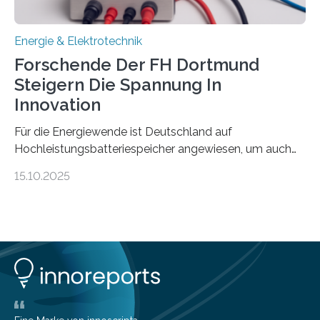
Energie & Elektrotechnik
Forschende Der FH Dortmund
Steigern Die Spannung In
Innovation
Für die Energiewende ist Deutschland auf
Hochleistungsbatteriespeicher angewiesen, um auch
bei Windstille und Dunkelheit Strom bereitzustellen.
15.10.2025
Doch mit der immensen Zahl einzelner Batteriezellen,
die in diesen Anlagen verkabelt werden, steigen die
Energieverluste. Am Fachbereich Elektrotechnik der
Fachhochschule Dortmund wollen Forschende im
Projekt KV-BATT diese Verluste reduzieren und
erhöhen dazu die Spannung um das Zehn- bis
Zwanzigfache. Ein kleiner Exkurs zurück in die Schulzeit:
Die elektrische Leistung beschreibt, wie viel Energie in