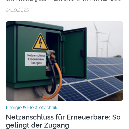
Energiewirtschaft Baden-Württemberg für das
24.10.2025
Forschungsprojekt „LAGER – Langzeitspeicherung in
energieflexiblen, sektorintegrierten Liegenschaften und
Quartieren“ eingeworben. Ziel des Projekts ist die
Entwicklung, Erprobung und Demonstration von
Konzepten zur langfristigen Energiespeicherung in
sektorübergreifend vernetzten Energiesystemen. Das
Projekt startete am 15. Oktober 2025, hat eine Laufzeit
von drei Jahren und ein Gesamtvolumen von rund 2,9
Millionen Euro, wovon 2,6 Millionen Euro durch das
Ministerium für Umwelt, Klima und…
Energie & Elektrotechnik
Netzanschluss für Erneuerbare: So
gelingt der Zugang