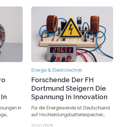
Energie & Elektrotechnik
ro
Forschende Der FH
Dortmund Steigern Die
In
Spannung In Innovation
ösungen in
Für die Energiewende ist Deutschland
nge
auf Hochleistungsbatteriespeicher
ehmen in
angewiesen, um auch bei Windstille
15.10.2025