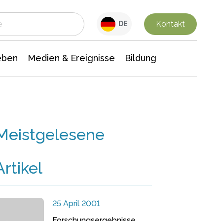
 Leben
Medien & Ereignisse
Interdisziplinäre Forschung
Veranstaltungsnachrichten
n Chemie
Gesellschaftswissenschaften
Kontakt
DE
eben
Medien & Ereignisse
Bildung
Meistgelesene
Artikel
25 April 2001
Forschungsergebnisse