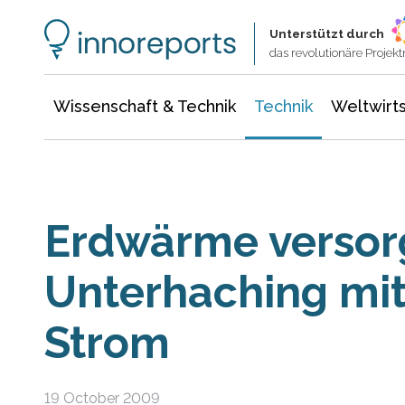
Wissenschaft & Technik
Informationstechnologie
Energie & Elektrotechnik
Unterstützt durch
das revolutionäre Proje
Wissenschaft & Technik
Technik
Weltwirts
Erdwärme versor
Unterhaching mi
Strom
19 October 2009