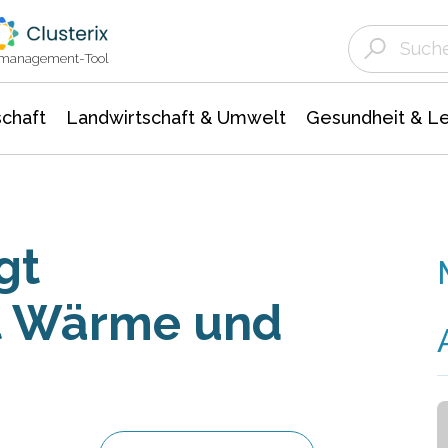
Landwirtschaft & Umwelt
Gesundheit &
Agrar- Forstwissenschaften
Unternehmensmeldungen
Biowissenschafte
Ökologie Umwelt- Naturschutz
ktmanagement-Tool
chaft
Landwirtschaft & Umwelt
Gesundheit & L
gt
t Wärme und