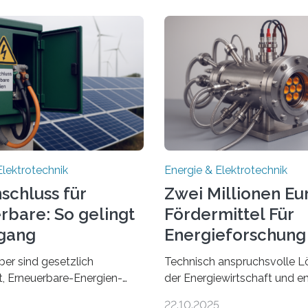
Elektrotechnik
Energie & Elektrotechnik
schluss für
Zwei Millionen Eu
rbare: So gelingt
Fördermittel Für
gang
Energieforschung 
Regensburg
ber sind gesetzlich
Technisch anspruchsvolle L
et, Erneuerbare-Energien-
der Energiewirtschaft und e
hnellstmöglich an das
Zusammenarbeit mit Untern
22.10.2025