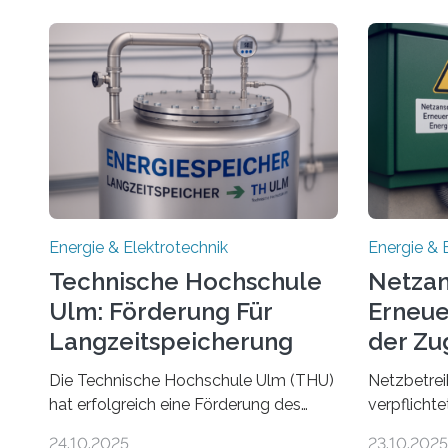
Energie & Elektrotechnik
Energie & 
Technische Hochschule
Netzan
Ulm: Förderung Für
Erneue
Langzeitspeicherung
der Zu
von Energie
Die Technische Hochschule Ulm (THU)
Netzbetrei
hat erfolgreich eine Förderung des
verpflicht
Ministeriums für Umwelt, Klima und
Anlagen sc
24.10.2025
23.10.2025